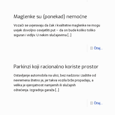
Maglenke su (ponekad) nemoćne
Vozači se uvjeravaju da čak i kvalitetne maglenke ne mogu
uvijek dovoljno osvijetliti put – da on bude koliko toliko
siguran i vidljiv. U nekim slučajevima
[…]
Čitaj...
Parkinzi koji racionalno koriste prostor
Ostavljanje automobila na ulici, bez nadzora i zaštite od
nevremena štetno je, jer takva vozila brže propadaju, a
velika je vjerojatnost namjernih ili slučajnih
oštećenja. Izgradnja garaža
[…]
Čitaj...