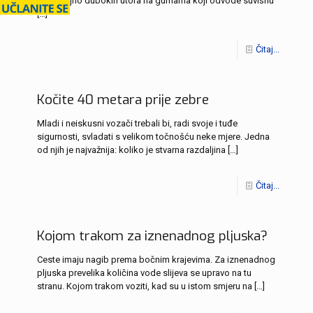
nedovoljno dubokih utora na gumama koji odvode suvišnu
[…]
Čitaj...
Kočite 40 metara prije zebre
Mladi i neiskusni vozači trebali bi, radi svoje i tuđe
sigurnosti, svladati s velikom točnošću neke mjere. Jedna
od njih je najvažnija: koliko je stvarna razdaljina
[…]
Čitaj...
Kojom trakom za iznenadnog pljuska?
Ceste imaju nagib prema bočnim krajevima. Za iznenadnog
pljuska prevelika količina vode slijeva se upravo na tu
stranu. Kojom trakom voziti, kad su u istom smjeru na
[…]