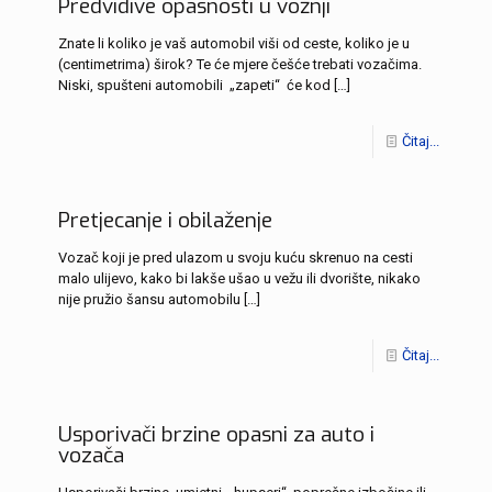
Predvidive opasnosti u vožnji
Znate li koliko je vaš automobil viši od ceste, koliko je u
(centimetrima) širok? Te će mjere češće trebati vozačima.
Niski, spušteni automobili „zapeti“ će kod
[…]
Čitaj...
Pretjecanje i obilaženje
Vozač koji je pred ulazom u svoju kuću skrenuo na cesti
malo ulijevo, kako bi lakše ušao u vežu ili dvorište, nikako
nije pružio šansu automobilu
[…]
Čitaj...
Usporivači brzine opasni za auto i
vozača