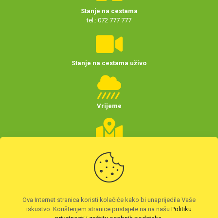
Stanje na cestama
tel.: 072 777 777
Stanje na cestama uživo
Vrijeme
Planer putovanja
(Hrvatske)
Preuzmite HAK aplikaciju
Ova Internet stranica koristi kolačiće kako bi unaprijedila Vaše
iskustvo. Korištenjem stranice pristajete na na našu
Politiku