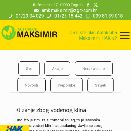
modal-check
Ružmarinka 17, 10000 Zagreb
amk.maksimir@zg.t-com.hr
01/23 04 029
01/23 18 442
099 81 39 018
Da li ste član Autokluba
Maksimir i HAK-a?
Sve
Akcije
Nerazvrstano
Novosti
Preporuke
Savjeti
Klizanje zbog vodenog klina
Ono što je zimi za automobil snijeg, to je jesenska
opasnost vodeni klin ili aquaplaning. Javlja se zbog