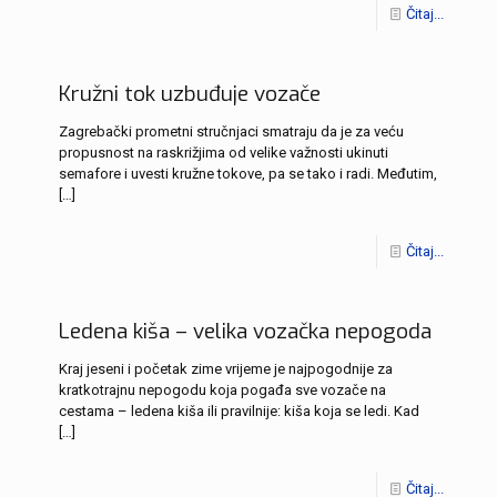
Čitaj...
Kružni tok uzbuđuje vozače
Zagrebački prometni stručnjaci smatraju da je za veću
propusnost na raskrižjima od velike važnosti ukinuti
semafore i uvesti kružne tokove, pa se tako i radi. Međutim,
[…]
Čitaj...
Ledena kiša – velika vozačka nepogoda
Kraj jeseni i početak zime vrijeme je najpogodnije za
kratkotrajnu nepogodu koja pogađa sve vozače na
cestama – ledena kiša ili pravilnije: kiša koja se ledi. Kad
[…]
Čitaj...