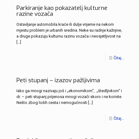
Parkiranje kao pokazatelj kulturne
razine vozača
Ostavljanje automobila kraće ili dulje vrijeme na nekom
mjestu problem je urbanih sredina. Neke su radnje kažnjive,
a druge pokazuju kulturnu razinu vozača i neosjetljivost na
[…]
Čitaj...
Peti stupanj – izazov pažljivima
Iako ga mnogi nazivaju još i „ekonomikom“, „štedljivkom“ i
dr. – peti stupanj prijenosa mnogi vozači skoro i ne koriste.
Nešto zbog loših cesta i nemogućnosti
[…]
Čitaj...