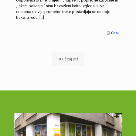
Usporivači brzine, umjetni „hupseri“, poprečne izbočine ili
„ležeći policajci“ nisu bezazleni kako izgledaju. Na
cestama s dvije prometne trake postavljaju se na obje
trake, u redu,
[…]
Čitaj...
Učitaj još