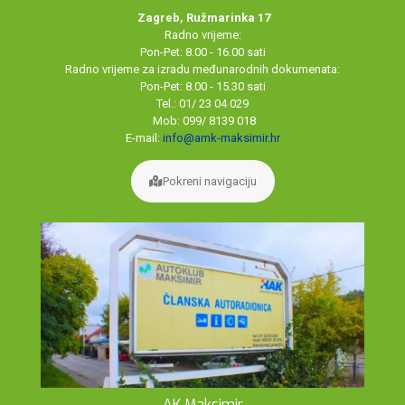
Zagreb, Ružmarinka 17
Radno vrijeme:
Pon-Pet: 8.00 - 16.00 sati
Radno vrijeme za izradu međunarodnih dokumenata:
Pon-Pet: 8.00 - 15.30 sati
Tel.: 01/ 23 04 029
Mob: 099/ 8139 018
E-mail:
info@amk-maksimir.hr
Pokreni navigaciju
AK Maksimir