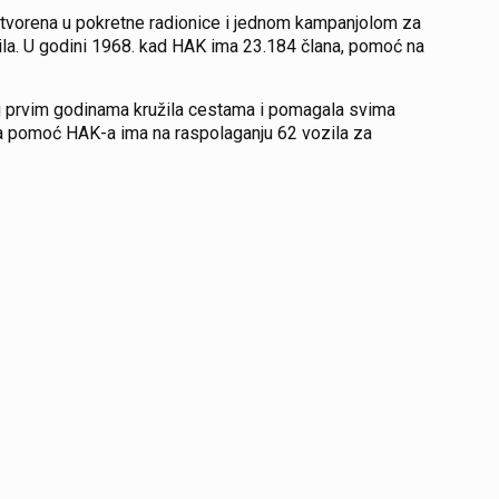
retvorena u pokretne radionice i jednom kampanjolom za
zila. U godini 1968. kad HAK ima 23.184 člana, pomoć na
u u prvim godinama kružila cestama i pomagala svima
čka pomoć HAK-a ima na raspolaganju 62 vozila za