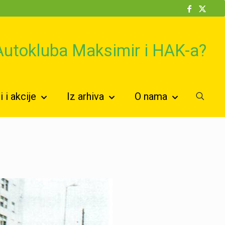
 Autokluba Maksimir i HAK-a?
 i akcije
Iz arhiva
O nama