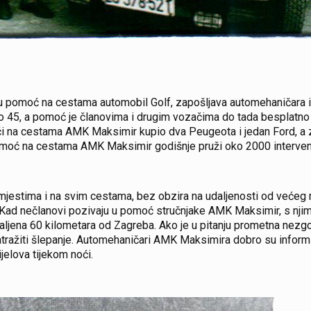
u pomoć na cestama automobil Golf, zapošljava automehaničara i 
 45, a pomoć je članovima i drugim vozačima do tada besplatno p
ći na cestama AMK Maksimir kupio dva Peugeota i jedan Ford, a z
pomoć na cestama AMK Maksimir godišnje pruži oko 2000 interven
estima i na svim cestama, bez obzira na udaljenosti od većeg mj
. Kad nečlanovi pozivaju u pomoć stručnjake AMK Maksimir, s njima
daljena 60 kilometara od Zagreba. Ako je u pitanju prometna nezgo
zatražiti šlepanje. Automehaničari AMK Maksimira dobro su inform
jelova tijekom noći.