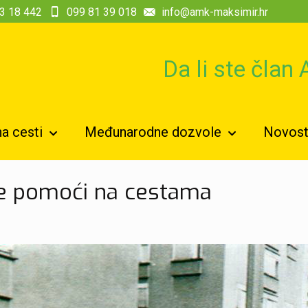
3 18 442
099 81 39 018
info@amk-maksimir.hr
Da li ste član
a cesti
Međunarodne dozvole
Novosti
ke pomoći na cestama