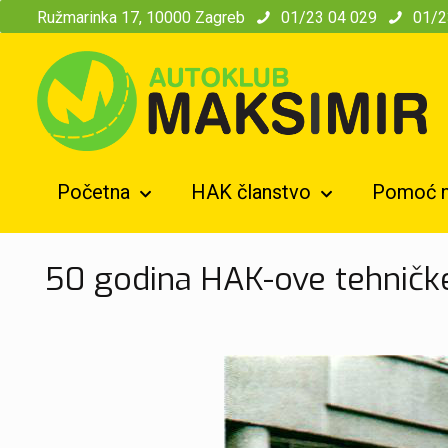
modal-check
Ružmarinka 17, 10000 Zagreb
01/23 04 029
01/2
Početna
HAK članstvo
Pomoć n
50 godina HAK-ove tehnič