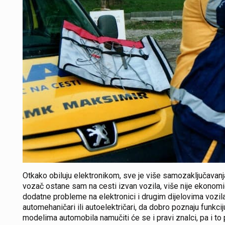
Otkako obiluju elektronikom, sve je više samozaključavanja
vozač ostane sam na cesti izvan vozila, više nije ekonomič
dodatne probleme na elektronici i drugim dijelovima vozila. 
automehaničari ili autoelektričari, da dobro poznaju funkciju
modelima automobila namučiti će se i pravi znalci, pa i to 