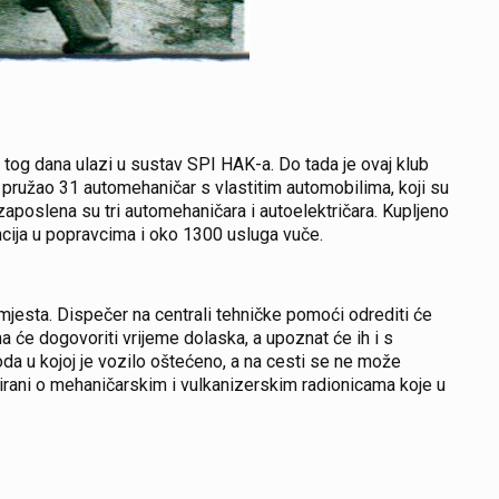
tog dana ulazi u sustav SPI HAK-a. Do tada je ovaj klub
ružao 31 automehaničar s vlastitim automobilima, koji su
aposlena su tri automehaničara i autoelektričara. Kupljeno
cija u popravcima i oko 1300 usluga vuče.
esta. Dispečer na centrali tehničke pomoći odrediti će
 će dogovoriti vrijeme dolaska, a upoznat će ih i s
da u kojoj je vozilo oštećeno, a na cesti se ne može
irani o mehaničarskim i vulkanizerskim radionicama koje u