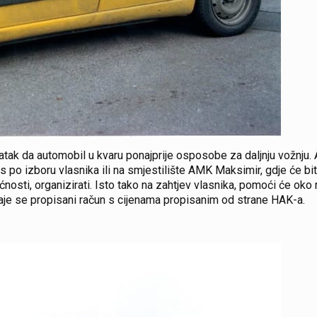
ak da automobil u kvaru ponajprije osposobe za daljnju vožnju. 
is po izboru vlasnika ili na smjestilište AMK Maksimir, gdje će bi
ćnosti, organizirati. Isto tako na zahtjev vlasnika, pomoći će ok
daje se propisani račun s cijenama propisanim od strane HAK-a.