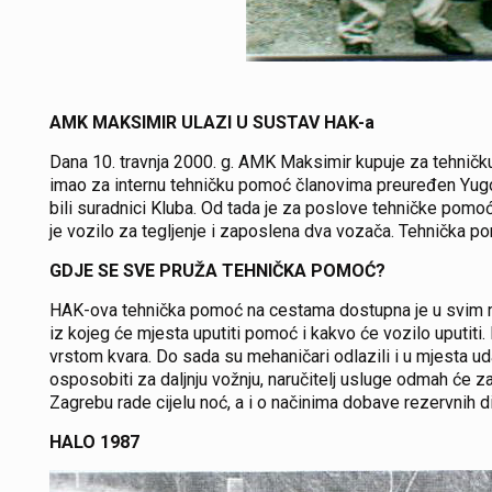
AMK MAKSIMIR ULAZI U SUSTAV HAK-a
Dana 10. travnja 2000. g. AMK Maksimir kupuje za tehničk
imao za internu tehničku pomoć članovima preuređen Yugo
bili suradnici Kluba. Od tada je za poslove tehničke pomo
je vozilo za tegljenje i zaposlena dva vozača. Tehnička 
GDJE SE SVE PRUŽA TEHNIČKA POMOĆ?
HAK-ova tehnička pomoć na cestama dostupna je u svim mj
iz kojeg će mjesta uputiti pomoć i kakvo će vozilo uputiti
vrstom kvara. Do sada su mehaničari odlazili i u mjesta u
osposobiti za daljnju vožnju, naručitelj usluge odmah će 
Zagrebu rade cijelu noć, a i o načinima dobave rezervnih di
HALO 1987