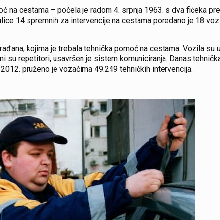
moć na cestama – počela je radom 4. srpnja 1963. s dva fićeka p
 ulice 14 spremnih za intervencije na cestama poredano je 18 vo
 građana, kojima je trebala tehnička pomoć na cestama. Vozila s
ni su repetitori, usavršen je sistem komuniciranja. Danas tehni
U 2012. pruženo je vozačima 49.249 tehničkih intervencija.