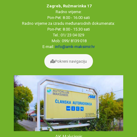
Zagreb, Ružmarinka 17
Radno vrijeme:
Pon-Pet: 8.00 - 16.00 sati
Radno vrijeme za izradu međunarodnih dokumenata:
Pon-Pet: 8.00 - 15.30 sati
Tel.: 01/ 23 04 029
Mob: 099/ 8139 018
E-mail:
info@amk-maksimir.hr
Pokreni navigaciju
AK Maksimir