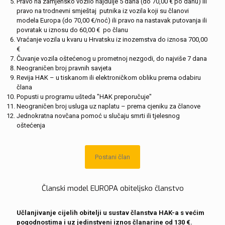
Pravo na zamjensko vozilo najdulje 5 dana (do 70,00 € po danu) ili
pravo na trodnevni smještaj putnika iz vozila koji su članovi
modela Europa (do 70,00 €/noć) ili pravo na nastavak putovanja ili
povratak u iznosu do 60,00 € po članu
Vraćanje vozila u kvaru u Hrvatsku iz inozemstva do iznosa 700,00
€
Čuvanje vozila oštećenog u prometnoj nezgodi, do najviše 7 dana
Neograničen broj pravnih savjeta
Revija HAK – u tiskanom ili elektroničkom obliku prema odabiru
člana
Popusti u programu ušteda "HAK preporučuje"
Neograničen broj usluga uz naplatu – prema cjeniku za članove
Jednokratna novčana pomoć u slučaju smrti ili tjelesnog
oštećenja
Postani član
Članski model EUROPA obiteljsko članstvo
Učlanjivanje cijelih obitelji u sustav članstva HAK-a s većim
pogodnostima i uz jedinstveni iznos članarine od 130 €.