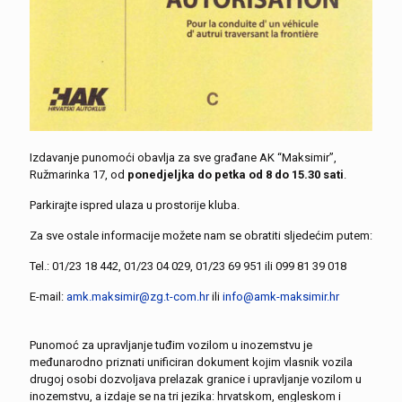
Izdavanje punomoći obavlja za sve građane AK “Maksimir”,
Ružmarinka 17, od
ponedjeljka do petka
od 8 do 15.30 sati
.
Parkirajte ispred ulaza u prostorije kluba.
Za sve ostale informacije možete nam se obratiti sljedećim putem:
Tel.:
01/23 18 442
,
01/23 04 029
,
01/23 69 951
ili
099 81 39 018
E-mail:
amk.maksimir@zg.t-com.hr
ili
info@amk-maksimir.hr
Punomoć za upravljanje tuđim vozilom u inozemstvu je
međunarodno priznati unificiran dokument kojim vlasnik vozila
drugoj osobi dozvoljava prelazak granice i upravljanje vozilom u
inozemstvu, a izdaje se na tri jezika: hrvatskom, engleskom i