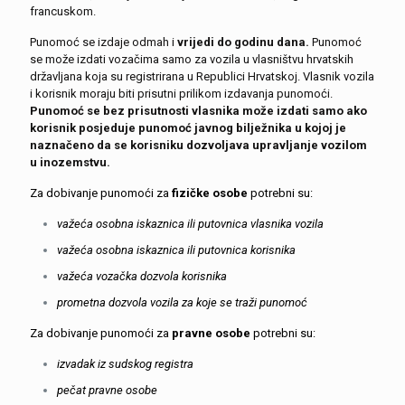
francuskom.
Punomoć se izdaje odmah i
vrijedi do godinu dana.
Punomoć
se može izdati vozačima samo za vozila u vlasništvu hrvatskih
državljana koja su registrirana u Republici Hrvatskoj. Vlasnik vozila
i korisnik moraju biti prisutni prilikom izdavanja punomoći.
Punomoć se bez prisutnosti vlasnika može izdati samo ako
korisnik posjeduje punomoć javnog bilježnika u kojoj je
naznačeno da se korisniku dozvoljava upravljanje vozilom
u inozemstvu.
Za dobivanje punomoći za
fizičke osobe
potrebni su:
važeća osobna iskaznica ili putovnica vlasnika vozila
važeća osobna iskaznica ili putovnica korisnika
važeća vozačka dozvola korisnika
prometna dozvola vozila za koje se traži punomoć
Za dobivanje punomoći za
pravne osobe
potrebni su:
izvadak iz sudskog registra
pečat pravne osobe