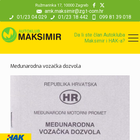
modal-check
Ružmarinka 17, 10000 Zagreb
amk.maksimir@zg.t-com.hr
01/23 04 029
01/23 18 442
099 81 39 018
Da li ste član Autokluba
Maksimir i HAK-a?
Međunarodna vozačka dozvola