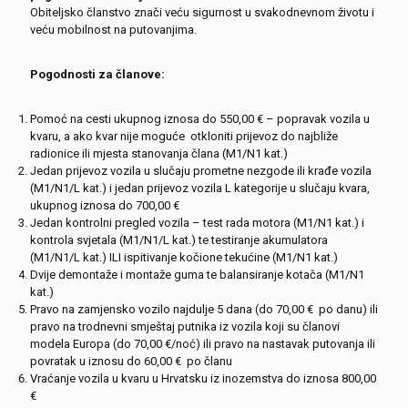
Obiteljsko članstvo znači veću sigurnost u svakodnevnom životu i
veću mobilnost na putovanjima.
Pogodnosti za članove:
Pomoć na cesti ukupnog iznosa do 550,00 € – popravak vozila u
kvaru, a ako kvar nije moguće otkloniti prijevoz do najbliže
radionice ili mjesta stanovanja člana (M1/N1 kat.)
Jedan prijevoz vozila u slučaju prometne nezgode ili krađe vozila
(M1/N1/L kat.) i jedan prijevoz vozila L kategorije u slučaju kvara,
ukupnog iznosa do 700,00 €
Jedan kontrolni pregled vozila – test rada motora (M1/N1 kat.) i
kontrola svjetala (M1/N1/L kat.) te testiranje akumulatora
(M1/N1/L kat.) ILI ispitivanje kočione tekućine (M1/N1 kat.)
Dvije demontaže i montaže guma te balansiranje kotača (M1/N1
kat.)
Pravo na zamjensko vozilo najdulje 5 dana (do 70,00 € po danu) ili
pravo na trodnevni smještaj putnika iz vozila koji su članovi
modela Europa (do 70,00 €/noć) ili pravo na nastavak putovanja ili
povratak u iznosu do 60,00 € po članu
Vraćanje vozila u kvaru u Hrvatsku iz inozemstva do iznosa 800,00
€