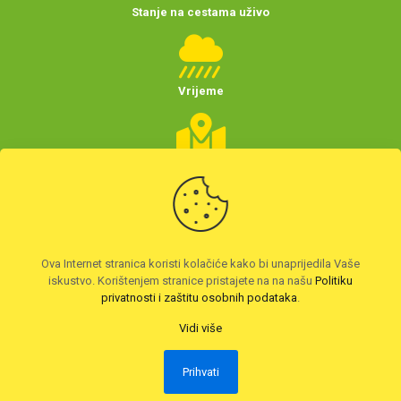
Stanje na cestama uživo
Vrijeme
Planer putovanja
(Hrvatske)
Preuzmite HAK aplikaciju
Ova Internet stranica koristi kolačiće kako bi unaprijedila Vaše
iskustvo. Korištenjem stranice pristajete na na našu
Politiku
privatnosti i zaštitu osobnih podataka
.
Vidi više
Prihvati
2026. © Autoklub Maksimir