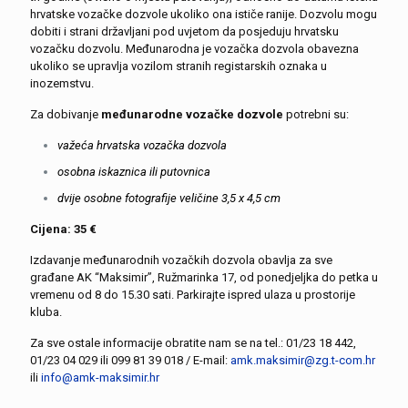
hrvatske vozačke dozvole ukoliko ona ističe ranije. Dozvolu mogu
dobiti i strani državljani pod uvjetom da posjeduju hrvatsku
vozačku dozvolu. Međunarodna je vozačka dozvola obavezna
ukoliko se upravlja vozilom stranih registarskih oznaka u
inozemstvu.
Za dobivanje
međunarodne vozačke dozvole
potrebni su:
važeća hrvatska vozačka dozvola
osobna iskaznica ili putovnica
dvije osobne fotografije veličine 3,5 x 4,5 cm
Cijena: 35 €
Izdavanje međunarodnih vozačkih dozvola obavlja za sve
građane AK “Maksimir”, Ružmarinka 17, od ponedjeljka do petka u
vremenu od 8 do 15.30 sati. Parkirajte ispred ulaza u prostorije
kluba.
Za sve ostale informacije obratite nam se na tel.:
01/23 18 442
,
01/23 04 029
ili
099 81 39 018
/ E-mail:
amk.maksimir@zg.t-com.hr
ili
info@amk-maksimir.hr