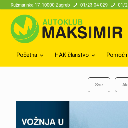
modal-check
Ružmarinka 17, 10000 Zagreb
01/23 04 029
01/2
Početna
HAK članstvo
Pomoć n
Sve
Ak