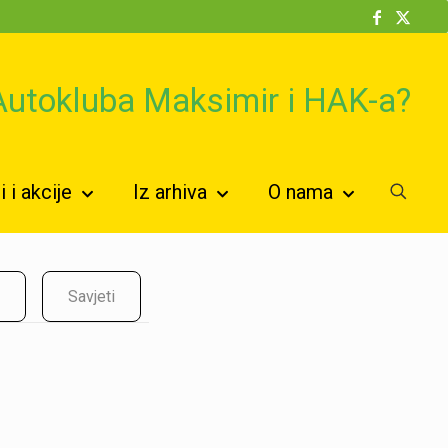
 Autokluba Maksimir i HAK-a?
 i akcije
Iz arhiva
O nama
Savjeti