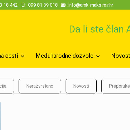
3 18 442
099 81 39 018
info@amk-maksimir.hr
Da li ste član
a cesti
Međunarodne dozvole
Novosti
cije
Nerazvrstano
Novosti
Preporuke