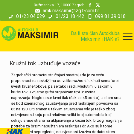
modal-check
Ružmarinka 17, 10000 Zagreb
amk.maksimir@zg.t-com.hr
01/23 04 029
01/23 18 442
099 81 39 018
Da li ste član Autokluba
Maksimir i HAK-a?
Kružni tok uzbuđuje vozače
Zagrebački prometni stručnjaci smatraju da je za veću
propusnost na raskrižjima od velike važnosti ukinuti semafore i
uvesti kružne tokove, pa se tako i radi. Međutim, ulaskom u
kružni tok u vrijeme gužvi organizam trpi izuzetna
naprezanja. Naglo raste krvni tlak (čak za 45 posto), a ritam srca
se kod iznenadnog zaustavljanja pred raskrižjem povećava sa
65 na 120. Biti smiren u takvim situacijama vrlo je teško zbog
neizvjesnosti koju prati relativno veliki broj automobila koji
čekaju s više strana na uključivanje u kružni tok, brzog reagiranja,
potrebe za brzim napuštanjem raskrižja i dr. Ako su k tome
kružni tokovi nepregledni, neizvjesnost izaziva dodatni stres.