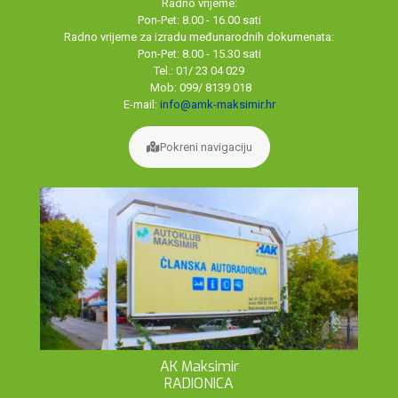
Radno vrijeme:
Pon-Pet: 8.00 - 16.00 sati
Radno vrijeme za izradu međunarodnih dokumenata:
Pon-Pet: 8.00 - 15.30 sati
Tel.: 01/ 23 04 029
Mob: 099/ 8139 018
E-mail:
info@amk-maksimir.hr
Pokreni navigaciju
AK Maksimir
RADIONICA