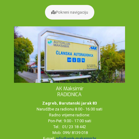
Pokreni navigaciju
AK Maksimir
RADIONICA
Zagreb, Barutanski jarak 83
Narudžbe za radionu 8.00 - 16.00 sati
Radno vrijeme radione:
Pon-Pet: 9.00 - 17.00 sati
Tel.: 01/ 23 18 442
Mob: 099/ 8139 018
E-mail:
info@amk-maksimir.hr