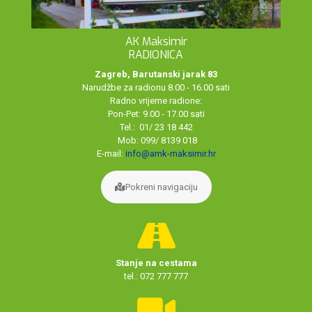
AK Maksimir
RADIONICA
Zagreb, Barutanski jarak 83
Narudžbe za radionu 8.00 - 16.00 sati
Radno vrijeme radione:
Pon-Pet: 9.00 - 17.00 sati
Tel.: 01/ 23 18 442
Mob: 099/ 8139 018
E-mail:
info@amk-maksimir.hr
Pokreni navigaciju
Stanje na cestama
tel.: 072 777 777