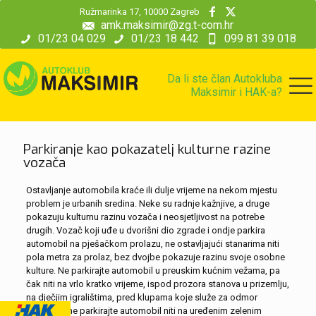
modal-check
Ružmarinka 17, 10000 Zagreb
amk.maksimir@zg.t-com.hr
01/23 04 029
01/23 18 442
099 81 39 018
Da li ste član Autokluba
Maksimir i HAK-a?
Parkiranje kao pokazatelj kulturne razine
vozača
Ostavljanje automobila kraće ili dulje vrijeme na nekom mjestu
problem je urbanih sredina. Neke su radnje kažnjive, a druge
pokazuju kulturnu razinu vozača i neosjetljivost na potrebe
drugih. Vozač koji uđe u dvorišni dio zgrade i ondje parkira
automobil na pješačkom prolazu, ne ostavljajući stanarima niti
pola metra za prolaz, bez dvojbe pokazuje razinu svoje osobne
kulture. Ne parkirajte automobil u preuskim kućnim vežama, pa
čak niti na vrlo kratko vrijeme, ispod prozora stanova u prizemlju,
na dječjim igralištima, pred klupama koje služe za odmor
stanara, a ne parkirajte automobil niti na uređenim zelenim