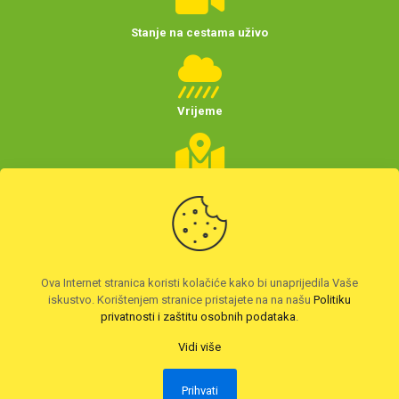
Stanje na cestama uživo
Vrijeme
Planer putovanja
(Hrvatske)
Preuzmite HAK aplikaciju
Ova Internet stranica koristi kolačiće kako bi unaprijedila Vaše
iskustvo. Korištenjem stranice pristajete na na našu
Politiku
privatnosti i zaštitu osobnih podataka
.
Vidi više
Prihvati
2026. © Autoklub Maksimir