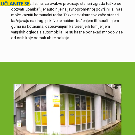
površinama. Istina, za ovakve prekršaje stanari zgrada teško će
dozvati „pauka“, jer auto nije na javnoprometnoj površini, ali vas
može kazniti komunalni redar. Takve nekulturne vozače stanari
kažnjavaju na druge, skrivene načine: bušenjem ili ispuštanjem
guma na kotačima, oštećivanjem karoserije ili lomljenjem
vanjskih ogledala automobila. Te su kazne ponekad mnogo više
od onih koje odmah ubire policija.