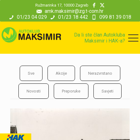
modal-check
Ružmarinka 17, 10000 Zagreb
amk.maksimir@zg.t-com.hr
01/23 04 029
01/23 18 442
099 81 39 018
Da li ste član Autokluba
Maksimir i HAK-a?
Sve
Akcije
Nerazvrstano
Novosti
Preporuke
Savjeti