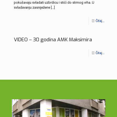
pokušavaju svladati uzbrdicu i stići do strmog vrha. U
svladavanju zasniježene
[…]
Čitaj...
VIDEO – 30 godina AMK Maksimira
Čitaj...