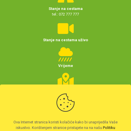
Stanje na cestama
tel.: 072 777 777
Stanje na cestama uživo
Vrijeme
Planer putovanja
(Hrvatske)
Preuzmite HAK aplikaciju
Ova Internet stranica koristi kolačiće kako bi unaprijedila Vaše
iskustvo. Korištenjem stranice pristajete na na našu
Politiku