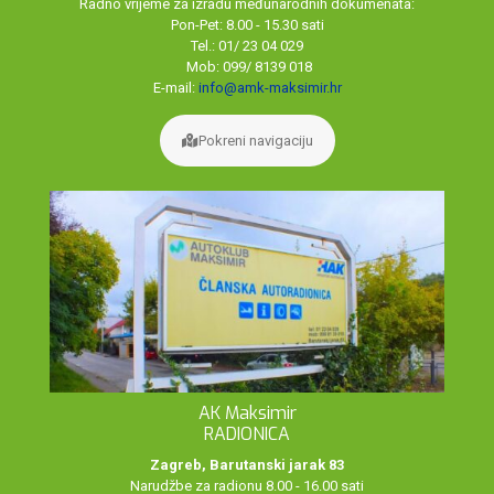
Radno vrijeme za izradu međunarodnih dokumenata:
Pon-Pet: 8.00 - 15.30 sati
Tel.: 01/ 23 04 029
Mob: 099/ 8139 018
E-mail:
info@amk-maksimir.hr
Pokreni navigaciju
AK Maksimir
RADIONICA
Zagreb, Barutanski jarak 83
Narudžbe za radionu 8.00 - 16.00 sati