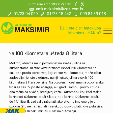
modal-check
Ružmarinka 17, 10000 Zagreb
amk.maksimir@zg.t-com.hr
01/23 04 029
01/23 18 442
099 81 39 018
Da li ste član Autokluba
Maksimir i HAK-a?
Na 100 kilometara ušteda 8 litara
Molimo, obratite malo pozornost na sve te jurilice na
autocestama. Rijetke voze brzinom ispod 120 kilometara na
sat. Ako prođu pored vas, koji vozite 60 kilometara, možete biti
zadovoljni, jer ste u odnosu na njih uštedjeli na svakih 100
kilometara 8 litara benzina. Na otvorenim cestama na otpor zraka
troši se čak 72 posto energije, a u gradu samo 5 posto. Otuda i
ona računica o vašoj štedljivoj vožnji. Automobil koji kod stalne
brzine od 60 km/sat troši 6 litara, kod brzine 120 km/sat trošiti
će 14,1 litru. E, sad valja računati: ako stvarno ima energije u
izobilju (što nema), isplati li se skupo gorivo platiti dva puta više,
da bi uštedjeli neku minutu ili sat na putovanju.