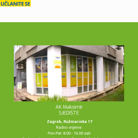
AK Maksimir
SJEDIŠTE
Zagreb, Ružmarinka 17
Radno vrijeme:
Pon-Pet: 8.00 - 16.00 sati