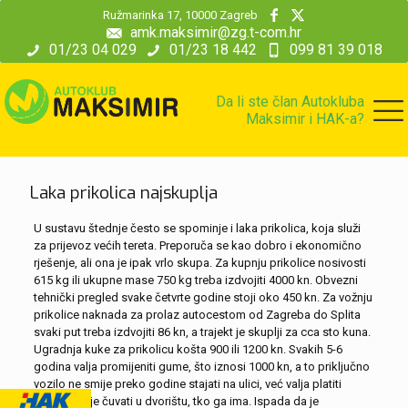
modal-check
Ružmarinka 17, 10000 Zagreb
amk.maksimir@zg.t-com.hr
01/23 04 029
01/23 18 442
099 81 39 018
Da li ste član Autokluba
Maksimir i HAK-a?
Laka prikolica najskuplja
U sustavu štednje često se spominje i laka prikolica, koja služi
za prijevoz većih tereta. Preporuča se kao dobro i ekonomično
rješenje, ali ona je ipak vrlo skupa. Za kupnju prikolice nosivosti
615 kg ili ukupne mase 750 kg treba izdvojiti 4000 kn. Obvezni
tehnički pregled svake četvrte godine stoji oko 450 kn. Za vožnju
prikolice naknada za prolaz autocestom od Zagreba do Splita
svaki put treba izdvojiti 86 kn, a trajekt je skuplji za cca sto kuna.
Ugradnja kuke za prikolicu košta 900 ili 1200 kn. Svakih 5-6
godina valja promijeniti gume, što iznosi 1000 kn, a to priključno
vozilo ne smije preko godine stajati na ulici, već valja platiti
parking, ili je čuvati u dvorištu, tko ga ima. Ispada da je