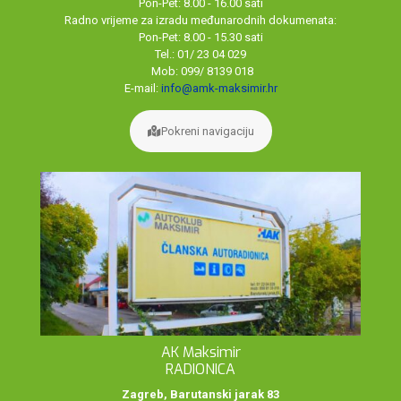
Pon-Pet: 8.00 - 16.00 sati
Radno vrijeme za izradu međunarodnih dokumenata:
Pon-Pet: 8.00 - 15.30 sati
Tel.: 01/ 23 04 029
Mob: 099/ 8139 018
E-mail:
info@amk-maksimir.hr
Pokreni navigaciju
AK Maksimir
RADIONICA
Zagreb, Barutanski jarak 83