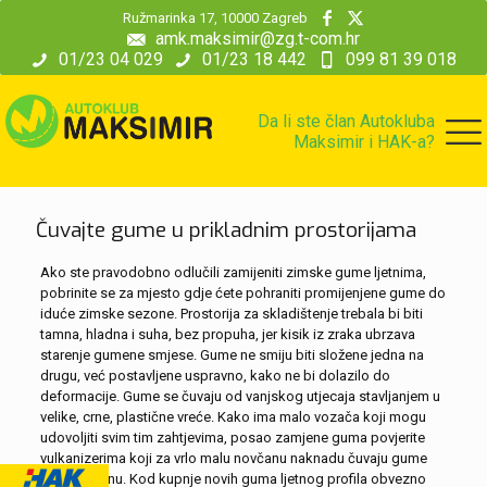
modal-check
Ružmarinka 17, 10000 Zagreb
amk.maksimir@zg.t-com.hr
01/23 04 029
01/23 18 442
099 81 39 018
Da li ste član Autokluba
Maksimir i HAK-a?
Čuvajte gume u prikladnim prostorijama
Ako ste pravodobno odlučili zamijeniti zimske gume ljetnima,
pobrinite se za mjesto gdje ćete pohraniti promijenjene gume do
iduće zimske sezone. Prostorija za skladištenje trebala bi biti
tamna, hladna i suha, bez propuha, jer kisik iz zraka ubrzava
starenje gumene smjese. Gume ne smiju biti složene jedna na
drugu, već postavljene uspravno, kako ne bi dolazilo do
deformacije. Gume se čuvaju od vanjskog utjecaja stavljanjem u
velike, crne, plastične vreće. Kako ima malo vozača koji mogu
udovoljiti svim tim zahtjevima, posao zamjene guma povjerite
vulkanizerima koji za vrlo malu novčanu naknadu čuvaju gume
cijelu sezonu. Kod kupnje novih guma ljetnog profila obvezno