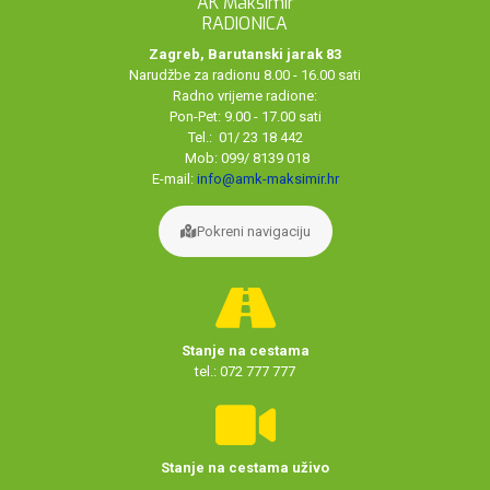
AK Maksimir
RADIONICA
Zagreb, Barutanski jarak 83
Narudžbe za radionu 8.00 - 16.00 sati
Radno vrijeme radione:
Pon-Pet: 9.00 - 17.00 sati
Tel.: 01/ 23 18 442
Mob: 099/ 8139 018
E-mail:
info@amk-maksimir.hr
Pokreni navigaciju
Stanje na cestama
tel.: 072 777 777
Stanje na cestama uživo