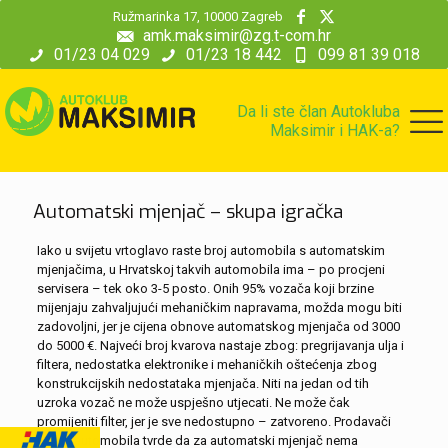
modal-check
Ružmarinka 17, 10000 Zagreb
amk.maksimir@zg.t-com.hr
01/23 04 029
01/23 18 442
099 81 39 018
Da li ste član Autokluba
Maksimir i HAK-a?
Automatski mjenjač – skupa igračka
Iako u svijetu vrtoglavo raste broj automobila s automatskim
mjenjačima, u Hrvatskoj takvih automobila ima – po procjeni
servisera – tek oko 3-5 posto. Onih 95% vozača koji brzine
mijenjaju zahvaljujući mehaničkim napravama, možda mogu biti
zadovoljni, jer je cijena obnove automatskog mjenjača od 3000
do 5000 €. Najveći broj kvarova nastaje zbog: pregrijavanja ulja i
filtera, nedostatka elektronike i mehaničkih oštećenja zbog
konstrukcijskih nedostataka mjenjača. Niti na jedan od tih
uzroka vozač ne može uspješno utjecati. Ne može čak
promijeniti filter, jer je sve nedostupno – zatvoreno. Prodavači
takvih automobila tvrde da za automatski mjenjač nema