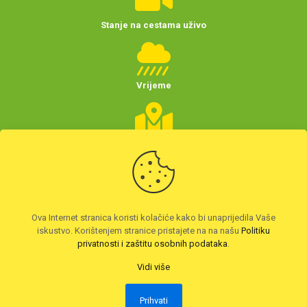
Stanje na cestama uživo
Vrijeme
Planer putovanja
(Hrvatske)
Preuzmite HAK aplikaciju
Ova Internet stranica koristi kolačiće kako bi unaprijedila Vaše
iskustvo. Korištenjem stranice pristajete na na našu
Politiku
privatnosti i zaštitu osobnih podataka
.
Vidi više
Prihvati
2026. © Autoklub Maksimir