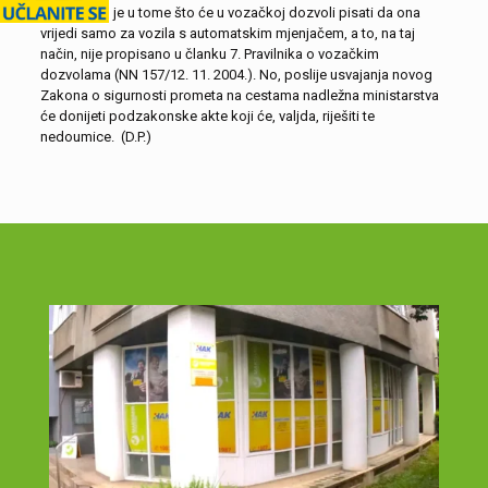
No “kvaka” je u tome što će u vozačkoj dozvoli pisati da ona
vrijedi samo za vozila s automatskim mjenjačem, a to, na taj
način, nije propisano u članku 7. Pravilnika o vozačkim
dozvolama (NN 157/12. 11. 2004.). No, poslije usvajanja novog
Zakona o sigurnosti prometa na cestama nadležna ministarstva
će donijeti podzakonske akte koji će, valjda, riješiti te
nedoumice. (D.P.)