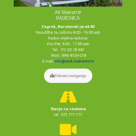
AK Maksimir
RADIONICA
Zagreb, Barutanski jarak 83
Narudžbe za radionu 8.00 - 16.00 sati
Radno vrijeme radione:
Pon-Pet: 9.00 - 17.00 sati
Tel.: 01/ 23 18 442
Mob: 099/ 8139 018
E-mail:
info@amk-maksimir.hr
Pokreni navigaciju
Stanje na cestama
tel.: 072 777 777