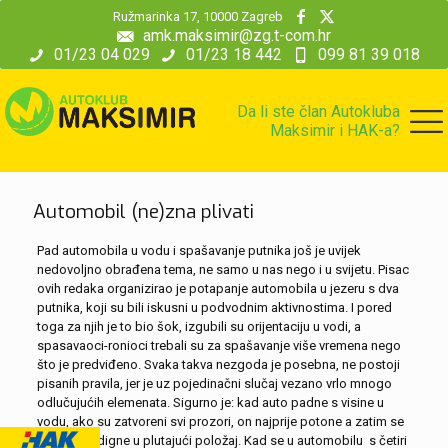
modal-check
Ružmarinka 17, 10000 Zagreb
amk.maksimir@zg.t-com.hr
01/23 04 029
01/23 18 442
099 81 39 018
Da li ste član Autokluba
Maksimir i HAK-a?
Automobil (ne)zna plivati
Pad automobila u vodu i spašavanje putnika još je uvijek
nedovoljno obrađena tema, ne samo u nas nego i u svijetu. Pisac
ovih redaka organizirao je potapanje automobila u jezeru s dva
putnika, koji su bili iskusni u podvodnim aktivnostima. I pored
toga za njih je to bio šok, izgubili su orijentaciju u vodi, a
spasavaoci-ronioci trebali su za spašavanje više vremena nego
što je predviđeno. Svaka takva nezgoda je posebna, ne postoji
pisanih pravila, jer je uz pojedinačni slučaj vezano vrlo mnogo
odlučujućih elemenata. Sigurno je: kad auto padne s visine u
vodu, ako su zatvoreni svi prozori, on najprije potone a zatim se
odmah podigne u plutajući položaj. Kad se u automobilu s četiri