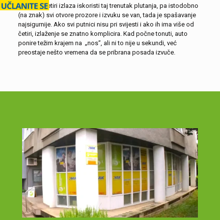
putnika i četiri izlaza iskoristi taj trenutak plutanja, pa istodobno
(na znak) svi otvore prozore i izvuku se van, tada je spašavanje
najsigurnije. Ako svi putnici nisu pri svijesti i ako ih ima više od
četiri, izlaženje se znatno komplicira. Kad počne tonuti, auto
ponire težim krajem na „nos“, ali ni to nije u sekundi, već
preostaje nešto vremena da se pribrana posada izvuče.