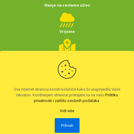
Stanje na cestama uživo
Vrijeme
Planer putovanja
(Hrvatske)
Preuzmite HAK aplikaciju
Ova Internet stranica koristi kolačiće kako bi unaprijedila Vaše
iskustvo. Korištenjem stranice pristajete na na našu
Politiku
privatnosti i zaštitu osobnih podataka
.
Vidi više
Prihvati
2026. © Autoklub Maksimir