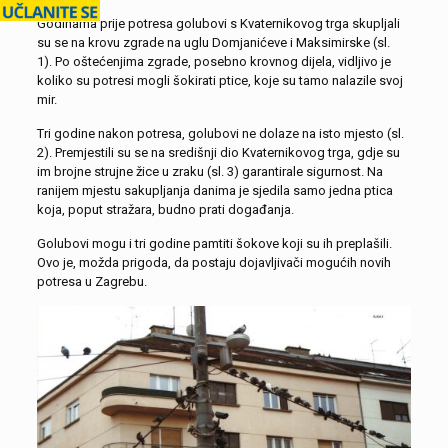
Godinama prije potresa golubovi s Kvaternikovog trga skupljali
su se na krovu zgrade na uglu Domjanićeve i Maksimirske (sl.
1). Po oštećenjima zgrade, posebno krovnog dijela, vidljivo je
koliko su potresi mogli šokirati ptice, koje su tamo nalazile svoj
mir.
Tri godine nakon potresa, golubovi ne dolaze na isto mjesto (sl.
2). Premjestili su se na središnji dio Kvaternikovog trga, gdje su
im brojne strujne žice u zraku (sl. 3) garantirale sigurnost. Na
ranijem mjestu sakupljanja danima je sjedila samo jedna ptica
koja, poput stražara, budno prati događanja.
Golubovi mogu i tri godine pamtiti šokove koji su ih preplašili.
Ovo je, možda prigoda, da postaju dojavljivači mogućih novih
potresa u Zagrebu.