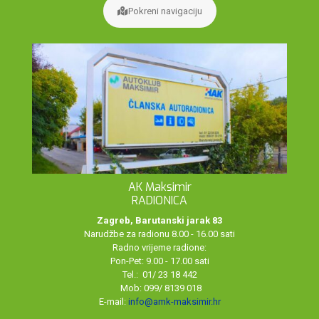
Pokreni navigaciju
AK Maksimir
RADIONICA
Zagreb, Barutanski jarak 83
Narudžbe za radionu 8.00 - 16.00 sati
Radno vrijeme radione:
Pon-Pet: 9.00 - 17.00 sati
Tel.: 01/ 23 18 442
Mob: 099/ 8139 018
E-mail:
info@amk-maksimir.hr