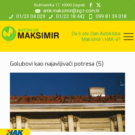
modal-check
Ružmarinka 17, 10000 Zagreb
amk.maksimir@zg.t-com.hr
01/23 04 029
01/23 18 442
099 81 39 018
Da li ste član Autokluba
Maksimir i HAK-a?
Golubovi kao najavljivači potresa (5)