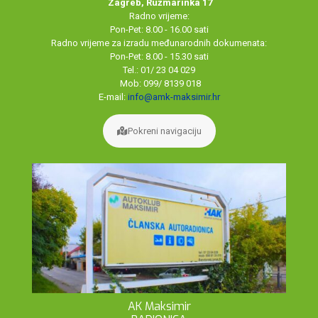
Zagreb, Ružmarinka 17
Radno vrijeme:
Pon-Pet: 8.00 - 16.00 sati
Radno vrijeme za izradu međunarodnih dokumenata:
Pon-Pet: 8.00 - 15.30 sati
Tel.: 01/ 23 04 029
Mob: 099/ 8139 018
E-mail:
info@amk-maksimir.hr
Pokreni navigaciju
AK Maksimir