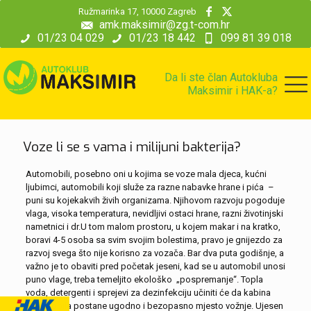
modal-check
Ružmarinka 17, 10000 Zagreb
amk.maksimir@zg.t-com.hr
01/23 04 029
01/23 18 442
099 81 39 018
Da li ste član Autokluba
Maksimir i HAK-a?
Voze li se s vama i milijuni bakterija?
Automobili, posebno oni u kojima se voze mala djeca, kućni
ljubimci, automobili koji služe za razne nabavke hrane i pića –
puni su kojekakvih živih organizama. Njihovom razvoju pogoduje
vlaga, visoka temperatura, nevidljivi ostaci hrane, razni životinjski
nametnici i dr.U tom malom prostoru, u kojem makar i na kratko,
boravi 4-5 osoba sa svim svojim bolestima, pravo je gnijezdo za
razvoj svega što nije korisno za vozača. Bar dva puta godišnje, a
važno je to obaviti pred početak jeseni, kad se u automobil unosi
puno vlage, treba temeljito ekološko „pospremanje“. Topla
voda, detergenti i sprejevi za dezinfekciju učiniti će da kabina
automobila postane ugodno i bezopasno mjesto vožnje. Ujesen