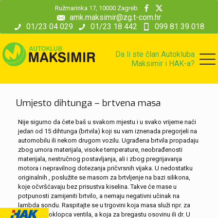
modal-check
Ružmarinka 17, 10000 Zagreb
amk.maksimir@zg.t-com.hr
01/23 04 029
01/23 18 442
099 81 39 018
Da li ste član Autokluba
Maksimir i HAK-a?
Umjesto dihtunga – brtvena masa
Nije sigurno da ćete baš u svakom mjestu i u svako vrijeme naći
jedan od 15 dihtunga (brtvila) koji su vam iznenada pregorjeli na
automobilu ili nekom drugom vozilu. Ugrađena brtvila propadaju
zbog umora materijala, visoke temperature, neobrađenosti
materijala, nestručnog postavljanja, ali i zbog pregrijavanja
motora i nepravilnog dotezanja pričvrsnih vijaka. U nedostatku
originalnih , poslužite se masom za brtvljenje na bazi silikona,
koje očvršćavaju bez prisustva kiselina. Takve će mase u
potpunosti zamijeniti brtvilo, a nemaju negativni učinak na
lambda sondu. Raspitajte se u trgovini koja masa služi npr. za
brtvljenje poklopca ventila, a koja za bregastu osovinu ili dr. U