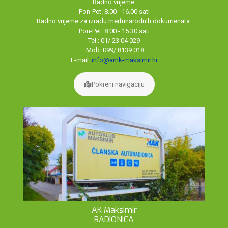
Radno vrijeme:
Pon-Pet: 8.00 - 16.00 sati
Radno vrijeme za izradu međunarodnih dokumenata:
Pon-Pet: 8.00 - 15.30 sati
Tel.: 01/ 23 04 029
Mob: 099/ 8139 018
E-mail:
info@amk-maksimir.hr
Pokreni navigaciju
AK Maksimir
RADIONICA