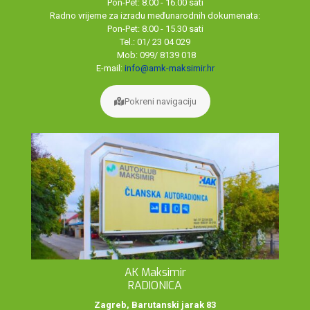
Pon-Pet: 8.00 - 16.00 sati
Radno vrijeme za izradu međunarodnih dokumenata:
Pon-Pet: 8.00 - 15.30 sati
Tel.: 01/ 23 04 029
Mob: 099/ 8139 018
E-mail:
info@amk-maksimir.hr
Pokreni navigaciju
AK Maksimir
RADIONICA
Zagreb, Barutanski jarak 83