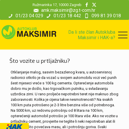
modal-check
Ružmarinka 17, 10000 Zagreb
amk.maksimir@zg.t-com.hr
01/23 04 029
01/23 18 442
099 81 39 018
Da li ste član Autokluba
Maksimir i HAK-a?
Što vozite u prtljažniku?
Otklanjanje malog, sasvim bezazlenog kvara, u autoservisnoj
radionici otkrilo je da vozač u svojem automobilu vozi već punih
šest mjeseci vreće s 100 kg cementa. Opterećenje automobila
dobro mu je došlo, kao trgovačkom putniku, u svladavanju
uzbrdica zimi. U rano proljeće nepotrebni teret nije maknuo zbog
zaboravnosti. Kolika je cijena takve nesmotrenosti? Na svakih
100 km puta potrošeno je 2-3 litre benzina više od potrebnoga.
Na 5000 km, uz redovnu potrošnju od 8 litara na 100 km,
opterećeniji automobil potrošio je 100 litara više. Ako ne vozite u
prtljažniku cement, provjerite ne teglite li neki nepotreban alat ili
što drugo što povećava masu, ali i potrošnju goriva. Svaki