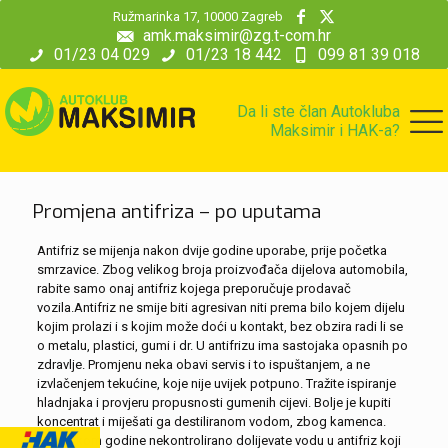
modal-check
Ružmarinka 17, 10000 Zagreb
amk.maksimir@zg.t-com.hr
01/23 04 029
01/23 18 442
099 81 39 018
Da li ste član Autokluba
Maksimir i HAK-a?
Promjena antifriza – po uputama
Antifriz se mijenja nakon dvije godine uporabe, prije početka
smrzavice. Zbog velikog broja proizvođača dijelova automobila,
rabite samo onaj antifriz kojega preporučuje prodavač
vozila.Antifriz ne smije biti agresivan niti prema bilo kojem dijelu
kojim prolazi i s kojim može doći u kontakt, bez obzira radi li se
o metalu, plastici, gumi i dr. U antifrizu ima sastojaka opasnih po
zdravlje. Promjenu neka obavi servis i to ispuštanjem, a ne
izvlačenjem tekućine, koje nije uvijek potpuno. Tražite ispiranje
hladnjaka i provjeru propusnosti gumenih cijevi. Bolje je kupiti
koncentrat i miješati ga destiliranom vodom, zbog kamenca.
Ako tokom godine nekontrolirano dolijevate vodu u antifriz koji