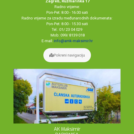
Zagreb, Ružmarinka 17
Radno vrijeme:
Pon-Pet: 8.00 - 16.00 sati
Radno vrijeme za izradu međunarodnih dokumenata:
Pon-Pet: 8.00 - 15.30 sati
Tel.: 01/ 23 04 029
Mob: 099/ 8139 018
E-mail:
info@amk-maksimir.hr
Pokreni navigaciju
AK Maksimir