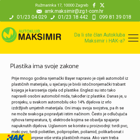
modal-check
Ružmarinka 17, 10000 Zagreb
amk.maksimir@zg.t-com.hr
01/23 04 029
01/23 18 442
099 81 39 018
Da li ste član Autokluba
Maksimir i HAK-a?
Plastika ima svoje zakone
Prije mnogo godina njemački Bayer napravio je cijeli automobil iz
plastičnih materijala, u sjećanju je bivši istočnonjemački trabant
kojega je karoserija cijela od plastike. Englezi su isto tako
napravili osobni automobil mida, također iz plastike. Danas je, u
prosjeku, u svakom automobilu oko 14% dijelova iz vrlo
izdržljivih umjetnih materijala. Oni imaju svoja svojstva, pa ih se
ne može svakoga popravljati istim načinom. Često je odlučujuća
njihova temperatura, tj. elektrode kojima se obavlja spajanje
napuknutih dijelova. Uglavnom se koriste u proizvodnji: tvrdi pvc,
meki pvc, tvrdi polietilen, polipropilen, poliamid, polikarbonat i
ABS kao i smjese više vrsta plastičnih masa. Ako vam treba