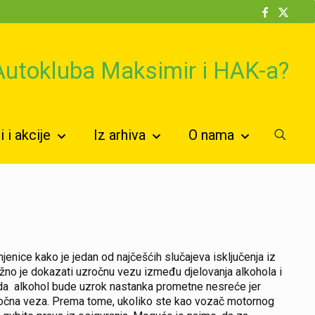
 Autokluba Maksimir i HAK-a?
 i akcije
Iz arhiva
O nama
enice kako je jedan od najčešćih slučajeva isključenja iz
nužno je dokazati uzročnu vezu između djelovanja alkohola i
e da alkohol bude uzrok nastanka prometne nesreće jer
zročna veza. Prema tome, ukoliko ste kao vozač motornog