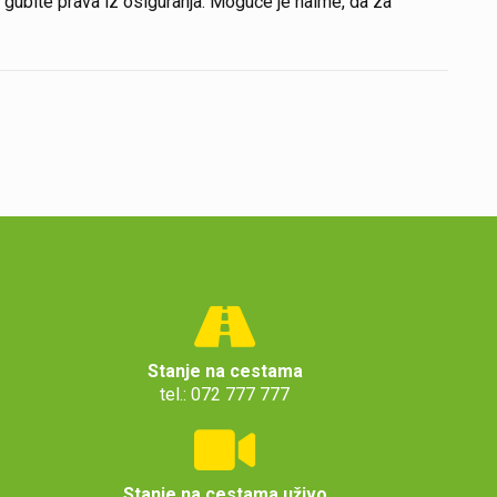
 gubite prava iz osiguranja. Moguće je naime, da za
Stanje na cestama
tel.: 072 777 777
Stanje na cestama uživo