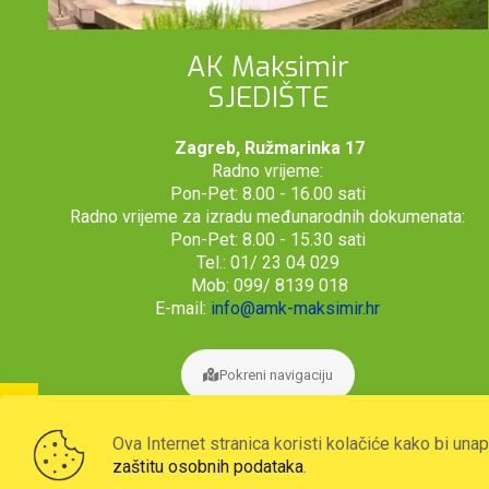
AK Maksimir
SJEDIŠTE
Zagreb, Ružmarinka 17
Radno vrijeme:
Pon-Pet: 8.00 - 16.00 sati
Radno vrijeme za izradu međunarodnih dokumenata:
Pon-Pet: 8.00 - 15.30 sati
Tel.: 01/ 23 04 029
Mob: 099/ 8139 018
E-mail:
info@amk-maksimir.hr
Pokreni navigaciju
Ova Internet stranica koristi kolačiće kako bi una
zaštitu osobnih podataka
.