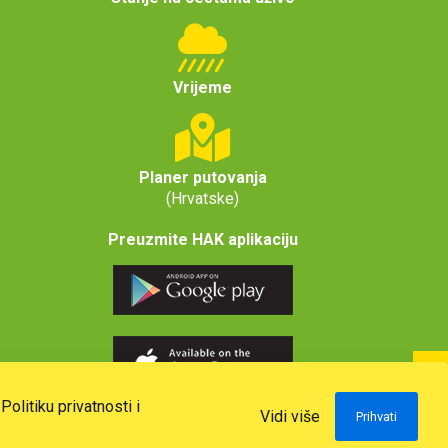
Vrijeme
Planer putovanja
(Hrvatske)
Preuzmite HAK aplikaciju
u
Politiku privatnosti i
Vidi više
Prihvati