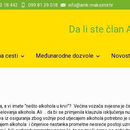
3 18 442
099 81 39 018
info@amk-maksimir.hr
Da li ste član
a cesti
Međunarodne dozvole
Novosti
 vi imate “nešto alkohola u krvi”? Većina vozača svjesna je činj
lovanja alkohola. Ali … da bi se primjenila klauzula isključenja 
ava iz osiguranja zbog vožnje pod utjecajem alkohola potrebno j
cajem alkohola i činjenice nastanka prometne nesreće postoji u