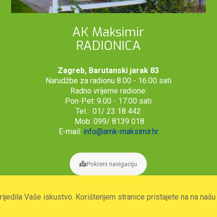
AK Maksimir
RADIONICA
Zagreb, Barutanski jarak 83
Narudžbe za radionu 8.00 - 16.00 sati
Radno vrijeme radione:
Pon-Pet: 9.00 - 17.00 sati
Tel.: 01/ 23 18 442
Mob: 099/ 8139 018
E-mail:
info@amk-maksimir.hr
Pokreni navigaciju
prijedila Vaše iskustvo. Korištenjem stranice pristajete na na naš
2026. © Autoklub Maksimir