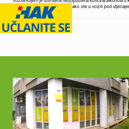
vozila kojem je utvrđena nedopuštena količina alkohola u 
prometnu nesreću niste krivi iako ste u vozili pod utjecajem
Podijeli