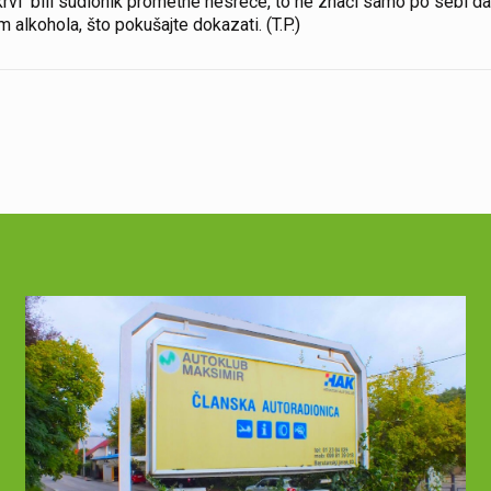
krvi bili sudionik prometne nesreće, to ne znači samo po sebi da
 alkohola, što pokušajte dokazati. (T.P.)