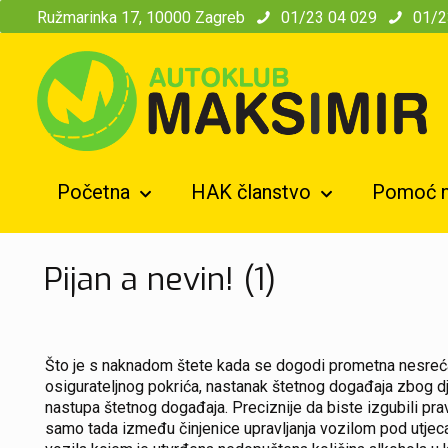
modal-check
Ružmarinka 17, 10000 Zagreb
01/23 04 029
01/2
Početna
HAK članstvo
Pomoć n
Pijan a nevin! (1)
Što je s naknadom štete kada se dogodi prometna nesreća, a
osigurateljnog pokrića, nastanak štetnog događaja zbog dje
nastupa štetnog događaja. Preciznije da biste izgubili pr
samo tada između činjenice upravljanja vozilom pod utje