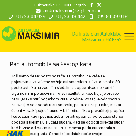
modal-check
Ružmarinka 17, 10000 Zagreb
amk.maksimir@zg.t-com.hr
01/23 04 029
01/23 18 442
099 81 39 018
Da li ste član Autokluba
Maksimir i HAK-a?
Pad automobila sa šestog kata
Još samo deset posto vozača u Hrvatskoj ne veže se
pojasevima za vrijeme vožnje automobilom, ali zato se oko 80
posto putnika na zadnjim sjedalima uopće nikad ne koristi
sigurnosnim pojasevima. To su rezultati ankete koju je proveo
AMK „Maksimir“ početkom 2008. godine. Vozač je odgovoran
za sve što se dogodi u automobilu, pa tako i za putnike, makar
će oni – svaki pojedinačno – biti tretirani kao prekršitelji propisa.
I suvozači, kao i putnici, trebali bi biti upoznati od vozača što se
događa s tijelima u slučaju sudara. Kad se dogodi direktni sudar
kod brzine od 80 km na sat, sila je ravna padu automobila s
petog ili šestog kata. Samo taj podatak recite svojim