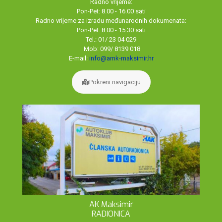
Radno vrijeme:
Pon-Pet: 8.00 - 16.00 sati
Radno vrijeme za izradu međunarodnih dokumenata:
Pon-Pet: 8.00 - 15.30 sati
Tel.: 01/ 23 04 029
Mob: 099/ 8139 018
E-mail:
info@amk-maksimir.hr
Pokreni navigaciju
AK Maksimir
RADIONICA