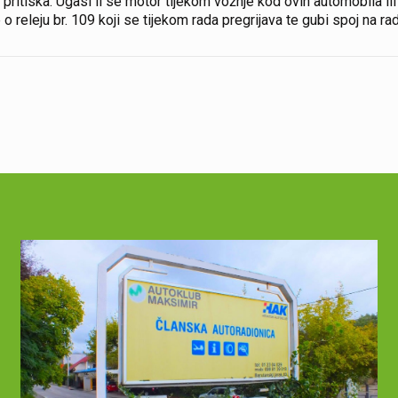
itiska. Ugasi li se motor tijekom vožnje kod ovih automobila ili 
 o releju br. 109 koji se tijekom rada pregrijava te gubi spoj na rad