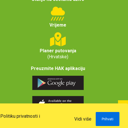
Vrijeme
Planer putovanja
(Hrvatske)
Preuzmite HAK aplikaciju
u
Politiku privatnosti i
Vidi više
Prihvati