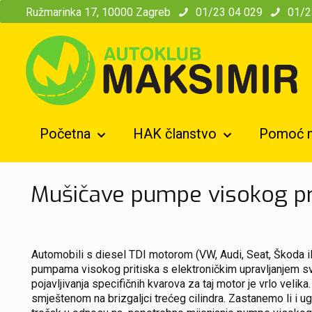
modal-check
Ružmarinka 17, 10000 Zagreb
01/23 04 029
01/2
Početna
HAK članstvo
Pomoć n
Mušičave pumpe visokog pr
Automobili s diesel TDI motorom (VW, Audi, Seat, Škoda il
pumpama visokog pritiska s elektroničkim upravljanjem sve
pojavljivanja specifičnih kvarova za taj motor je vrlo velika
smještenom na brizgaljci trećeg cilindra. Zastanemo li i ug