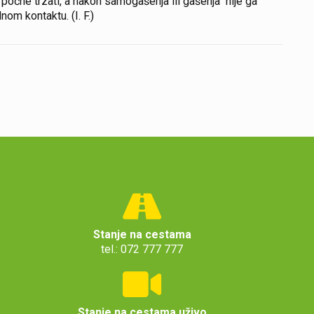
počne trzati, a nakon samogašenja ili gašenja nije ga
nom kontaktu. (I. F.)
Stanje na cestama
tel.: 072 777 777
Stanje na cestama uživo