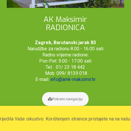
AK Maksimir
RADIONICA
Zagreb, Barutanski jarak 83
Narudžbe za radionu 8.00 - 16.00 sati
Radno vrijeme radione:
Pon-Pet: 9.00 - 17.00 sati
Tel.: 01/ 23 18 442
Mob: 099/ 8139 018
E-mail:
info@amk-maksimir.hr
Pokreni navigaciju
prijedila Vaše iskustvo. Korištenjem stranice pristajete na na naš
2026. © Autoklub Maksimir