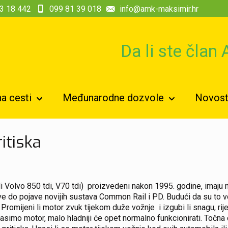
3 18 442
099 81 39 018
info@amk-maksimir.hr
Da li ste član
a cesti
Međunarodne dozvole
Novosti
itiska
i Volvo 850 tdi, V70 tdi) proizvedeni nakon 1995. godine, imaju 
 do pojave novijih sustava Common Rail i PD. Budući da su to vo
. Promijeni li motor zvuk tijekom duže vožnje i izgubi li snagu, rij
asimo motor, malo hladniji će opet normalno funkcionirati. Točna 