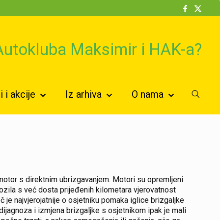
 Autokluba Maksimir i HAK-a?
 i akcije
Iz arhiva
O nama
motor s direktnim ubrizgavanjem. Motori su opremljeni
zila s već dosta prijeđenih kilometara vjerovatnost
eč je najvjerojatnije o osjetniku pomaka iglice brizgaljke
dijagnoza i izmjena brizgaljke s osjetnikom ipak je mali