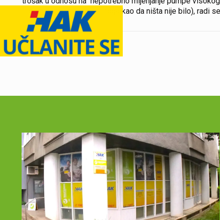
trošak u odnosu na nepotrebno mijenjanje pumpe visokog pr
moguće upaliti (a nakon toga kao da ništa nije bilo), radi se
Podijeli