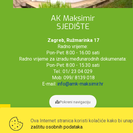
AK Maksimir
SJEDIŠTE
Zagreb, Ružmarinka 17
Radno vrijeme:
Pon-Pet: 8.00 - 16.00 sati
Radno vrijeme za izradu međunarodnih dokumenata:
Pon-Pet: 8.00 - 15.30 sati
Tel.: 01/ 23 04 029
Mob: 099/ 8139 018
E-mail:
info@amk-maksimir.hr
Pokreni navigaciju
Ova Internet stranica koristi kolačiće kako bi una
zaštitu osobnih podataka
.