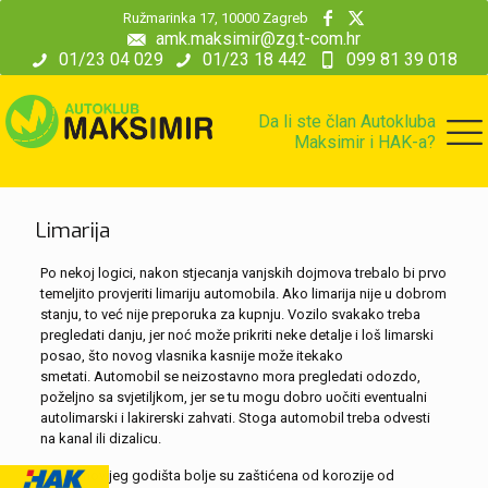
modal-check
Ružmarinka 17, 10000 Zagreb
amk.maksimir@zg.t-com.hr
01/23 04 029
01/23 18 442
099 81 39 018
Da li ste član Autokluba
Maksimir i HAK-a?
Limarija
Po nekoj logici, nakon stjecanja vanjskih dojmova trebalo bi prvo
temeljito provjeriti limariju automobila. Ako limarija nije u dobrom
stanju, to već nije preporuka za kupnju. Vozilo svakako treba
pregledati danju, jer noć može prikriti neke detalje i loš limarski
posao, što novog vlasnika kasnije može itekako
smetati. Automobil se neizostavno mora pregledati odozdo,
poželjno sa svjetiljkom, jer se tu mogu dobro uočiti eventualni
autolimarski i lakirerski zahvati. Stoga automobil treba odvesti
na kanal ili dizalicu.
Vozila novijeg godišta bolje su zaštićena od korozije od