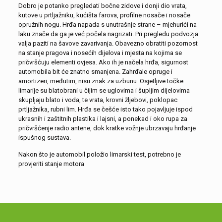
Dobro je potanko pregledati bočne zidove i donji dio vrata,
kutove u prtljažniku, kućišta farova, profilne nosače i nosače
opružnih nogu. Hrđa napada s unutrašnje strane – mjehurići na
laku znače da ga je već počela nagrizati. Pri pregledu podvozja
valja paziti na šavove zavarivanja. Obavezno obratiti pozornost
na stanje pragova i nosećih dijelova i mjesta na kojima se
pričvršćuju elementi ovjesa. Ako ih je načela hrđa, sigurnost
automobila bit će znatno smanjena. Zahrđale opruge i
amortizeri, međutim, nisu znak za uzbunu. Osjetljive točke
limarije su blatobrani u čijim se uglovima i šupljim dijelovima
skupljaju blato i voda, te vrata, krovni žljebovi, poklopac
prtljažnika, rubni lim. Hrđa se češće isto tako pojavljuje ispod
ukrasnih i zaštitnih plastika i lajsni, a ponekad i oko rupa za
pričvršćenje radio antene, dok kratke vožnje ubrzavaju hrđanje
ispušnog sustava.
Nakon što je automobil položio limarski test, potrebno je
provjeriti stanje motora