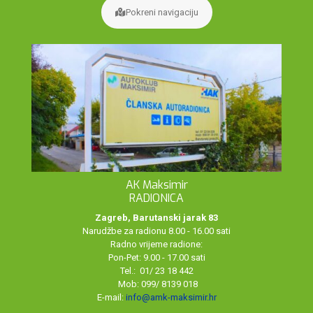
Pokreni navigaciju
AK Maksimir
RADIONICA
Zagreb, Barutanski jarak 83
Narudžbe za radionu 8.00 - 16.00 sati
Radno vrijeme radione:
Pon-Pet: 9.00 - 17.00 sati
Tel.: 01/ 23 18 442
Mob: 099/ 8139 018
E-mail:
info@amk-maksimir.hr