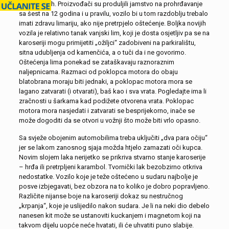
nekadašnjih. Proizvođači su produljili jamstvo na prohrđavanje
sa šest na 12 godina i u pravilu, vozilo bi u tom razdoblju trebalo
imati zdravu limariju, ako nije pretrpjelo oštećenje. Boljka novijih
vozila je relativno tanak vanjski lim, koji je dosta osjetljiv pa se na
karoseriji mogu primijetiti „ožiljci“ zadobiveni na parkiralištu,
sitna udubljenja od kamenčića, a o tuči da i ne govorimo.
Oštećenja lima ponekad se zataškavaju raznoraznim
naljepnicama. Razmaci od poklopca motora do obaju
blatobrana moraju biti jednaki, a poklopac motora mora se
lagano zatvarati (i otvarati), baš kao i sva vrata. Pogledajte ima li
zračnosti u šarkama kad podižete otvorena vrata. Poklopac
motora mora nasjedati i zatvarati se besprijekorno, inače se
može dogoditi da se otvori u vožnji što može biti vrlo opasno.
Sa svježe obojenim automobilima treba uključiti „dva para očiju“
jer se lakom zanosnog sjaja možda htjelo zamazati oči kupca.
Novim slojem laka nerijetko se prikriva stvarno stanje karoserije
– hrđa ili pretrpljeni karambol. Tvornički lak bezobzirno otkriva
nedostatke. Vozilo koje je teže oštećeno u sudaru najbolje je
posve izbjegavati, bez obzora na to koliko je dobro popravljeno.
Različite nijanse boje na karoseriji dokaz su nestručnog
„krpanja“, koje je uslijedilo nakon sudara. Je li na neki dio debelo
nanesen kit može se ustanoviti kuckanjem i magnetom koji na
takvom dijelu uopće neće hvatati, ili će uhvatiti puno slabije.