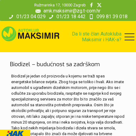
modal-check
Ružmarinka 17, 10000 Zagreb
amk.maksimir@zg.t-com.hr
01/23 04 029
01/23 18 442
099 81 39 018
Da li ste član Autokluba
Maksimir i HAK-a?
Biodizel – budućnost sa zadrškom
Biodizel je jedan od proizvoda u kojemu se traži spas
energetske bilance svijeta. Zbog toga se toliko i hvali. Ako imate
automobil s ugrađenim dizelskim motorom, prije nego što se i
odlučite za uporabu biodizela, raspitajte se najprije kod svojeg
specijaliziranog servisera za motor što bi to značilo za vaš
automobil sa stanovišta potrebnih prepravaka. Osim što je
ekološki prihvatljiv, ali i potpuno siguran za transport jer nije
otrovan, niti lako zapaljiv, otporan je i na niske temperature ispod
minus 20 stupnjeva, on ima i neka svojstva, koja valja dorađivati.
Tako kod nekih miješanja biodizela i dizela stvara se smola,
biodizel je otapalo što znači da može djelovati na brtvene