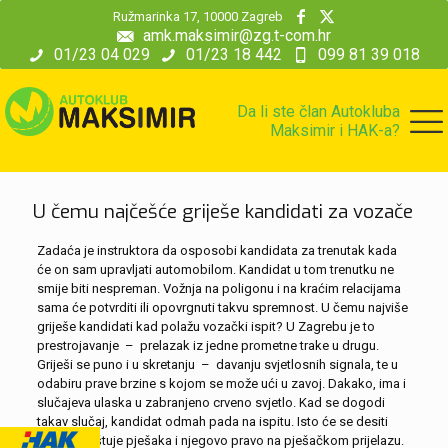
modal-check
Ružmarinka 17, 10000 Zagreb
amk.maksimir@zg.t-com.hr
01/23 04 029
01/23 18 442
099 81 39 018
Da li ste član Autokluba
Maksimir i HAK-a?
U čemu najčešće griješe kandidati za vozače
Zadaća je instruktora da osposobi kandidata za trenutak kada
će on sam upravljati automobilom. Kandidat u tom trenutku ne
smije biti nespreman. Vožnja na poligonu i na kraćim relacijama
sama će potvrditi ili opovrgnuti takvu spremnost. U čemu najviše
griješe kandidati kad polažu vozački ispit? U Zagrebu je to
prestrojavanje – prelazak iz jedne prometne trake u drugu.
Griješi se puno i u skretanju – davanju svjetlosnih signala, te u
odabiru prave brzine s kojom se može ući u zavoj. Dakako, ima i
slučajeva ulaska u zabranjeno crveno svjetlo. Kad se dogodi
takav slučaj, kandidat odmah pada na ispitu. Isto će se desiti
ako ne poštuje pješaka i njegovo pravo na pješačkom prijelazu.