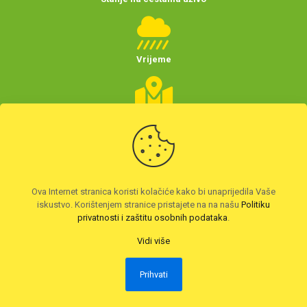
Vrijeme
Planer putovanja
(Hrvatske)
Preuzmite HAK aplikaciju
Ova Internet stranica koristi kolačiće kako bi unaprijedila Vaše
iskustvo. Korištenjem stranice pristajete na na našu
Politiku
privatnosti i zaštitu osobnih podataka
.
Vidi više
Prihvati
2026. © Autoklub Maksimir