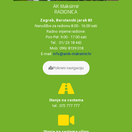
AK Maksimir
RADIONICA
Zagreb, Barutanski jarak 83
Narudžbe za radionu 8.00 - 16.00 sati
Radno vrijeme radione:
Pon-Pet: 9.00 - 17.00 sati
Tel.: 01/ 23 18 442
Mob: 099/ 8139 018
E-mail:
info@amk-maksimir.hr
Pokreni navigaciju
Stanje na cestama
tel.: 072 777 777
Stanje na cestama uživo