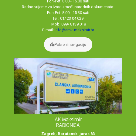
Pon-Pet: 8.00 - 16.00 sati
Radno vrijeme za izradu međunarodnih dokumenata:
Pon-Pet: 8.00 - 15.30 sati
Tel.: 01/ 23 04 029
Mob: 099/ 8139 018
E-mail:
info@amk-maksimir.hr
Pokreni navigaciju
AK Maksimir
RADIONICA
Zagreb, Barutanski jarak 83