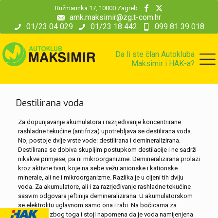
modal-check
Ružmarinka 17, 10000 Zagreb
amk.maksimir@zg.t-com.hr
01/23 04 029
01/23 18 442
099 81 39 018
Da li ste član Autokluba
Maksimir i HAK-a?
Destilirana voda
Za dopunjavanje akumulatora i razrjeđivanje koncentrirane
rashladne tekućine (antifriza) upotrebljava se destilirana voda.
No, postoje dvije vrste vode: destilirana i demineralizirana.
Destilirana se dobiva skupljim postupkom destilacije i ne sadrži
nikakve primjese, pa ni mikroorganizme. Demineralizirana prolazi
kroz aktivne tvari, koje na sebe vežu anionske i kationske
minerale, ali ne i mikroorganizme. Razlika je u cijeni tih dviju
voda. Za akumulatore, ali i za razrjeđivanje rashladne tekućine
sasvim odgovara jeftinija demineralizirana. U akumulatorskom
se elektrolitu uglavnom samo ona i rabi. Na bočicama za
dolijevanje zbog toga i stoji napomena da je voda namijenjena