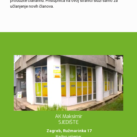
produžite članarinu. Pristupnica na ovoj stranici služi samo za
učlanjenje novih članova.
AK Maksimir
SJEDIŠTE
Zagreb, Ružmarinka 17
Radno vrijeme: