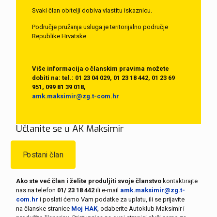
Svaki član obitelji dobiva vlastitu iskaznicu.
Područje pružanja usluga je teritorijalno područje
Republike Hrvatske.
Više informacija o članskim pravima možete
dobiti na:
tel.:
01 23 04 029
,
01 23 18 442
,
01 23 69
951
,
099 81 39 018,
amk.maksimir@zg.t-com.hr
Učlanite se u AK Maksimir
Postani član
Ako ste već član i želite produljiti svoje članstvo
kontaktirajte
nas na telefon
01/ 23 18 442
ili e-mail
amk.maksimir@zg.t-
com.hr
i poslati ćemo Vam podatke za uplatu, ili se prijavite
na članske stranice
Moj HAK
, odaberite Autoklub Maksimir i