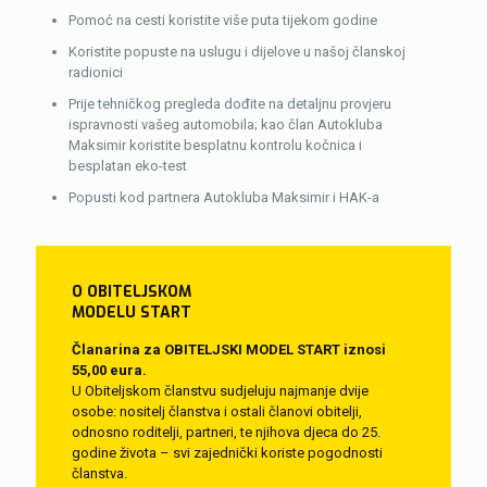
Pomoć na cesti koristite više puta tijekom godine
Koristite popuste na uslugu i dijelove u našoj članskoj
radionici
Prije tehničkog pregleda dođite na detaljnu provjeru
ispravnosti vašeg automobila; kao član Autokluba
Maksimir koristite besplatnu kontrolu kočnica i
besplatan eko-test
Popusti kod partnera Autokluba Maksimir i HAK-a
O
OBITELJSKOM
MODELU START
Članarina za OBITELJSKI MODEL START iznosi
55,00 eura.
U Obiteljskom članstvu sudjeluju najmanje dvije
osobe: nositelj članstva i ostali članovi obitelji,
odnosno roditelji, partneri, te njihova djeca do 25.
godine života – svi zajednički koriste pogodnosti
članstva.