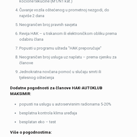
kočione tekućine (M1/N1 kat.)
Čuvanje vozila oštećenog u prometnoj nezgodi, do
najviše 2 dana
Neograničen broj pravnih savjeta
Revija HAK – u tiskanom ili elektroničkom obliku prema
odabiru člana
Popusti u programu ušteda "HAK preporučuje"
Neograničen broj usluga uz naplatu – prema cjeniku za
članove
Jednokratna novčana pomoć u slučaju smrti ili
tjelesnog oštećenja
Dodatne pogodnosti za članove HAK-AUTOKLUB
MAKSIMIR:
popusti na uslugu u autoservisnim radionama 5-20%
besplatna kontrola klima uređaja
besplatan eko – test
Više o pogodnostima: