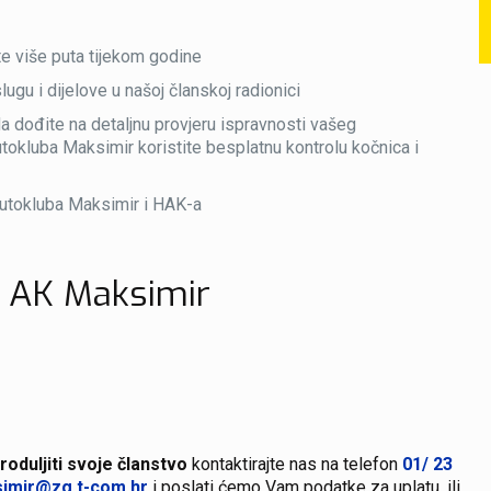
te više puta tijekom godine
ugu i dijelove u našoj članskoj radionici
a dođite na detaljnu provjeru ispravnosti vašeg
tokluba Maksimir koristite besplatnu kontrolu kočnica i
Autokluba Maksimir i HAK-a
u AK Maksimir
produljiti svoje članstvo
kontaktirajte nas na telefon
01/ 23
imir@zg.t-com.hr
i poslati ćemo Vam podatke za uplatu, ili