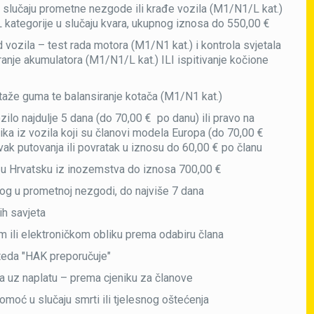
u slučaju prometne nezgode ili krađe vozila (M1/N1/L kat.)
 L kategorije u slučaju kvara, ukupnog iznosa do 550,00 €
 vozila – test rada motora (M1/N1 kat.) i kontrola svjetala
ranje akumulatora (M1/N1/L kat.) ILI ispitivanje kočione
aže guma te balansiranje kotača (M1/N1 kat.)
ilo najdulje 5 dana (do 70,00 € po danu) ili pravo na
ika iz vozila koji su članovi modela Europa (do 70,00 €
avak putovanja ili povratak u iznosu do 60,00 € po članu
u u Hrvatsku iz inozemstva do iznosa 700,00 €
og u prometnoj nezgodi, do najviše 7 dana
ih savjeta
m ili elektroničkom obliku prema odabiru člana
teda "HAK preporučuje"
a uz naplatu – prema cjeniku za članove
moć u slučaju smrti ili tjelesnog oštećenja