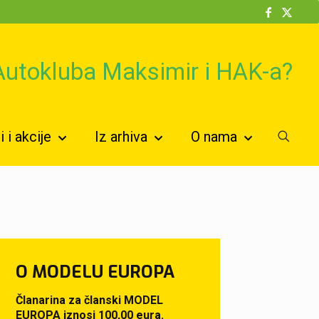
 Autokluba Maksimir i HAK-a?
 i akcije
Iz arhiva
O nama
O MODELU EUROPA
Članarina za članski MODEL
EUROPA iznosi 100,00 eura.