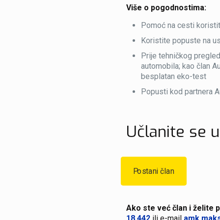
Više o pogodnostima:
Pomoć na cesti koristi
Koristite popuste na usl
Prije tehničkog pregled
automobila; kao član Au
besplatan eko-test
Popusti kod partnera 
Učlanite se 
Postani član
Ako ste već član i želite 
18 442
ili e-mail
amk.maks