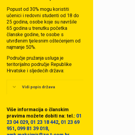
Popust od 30% mogu koristiti
učenici i redovni studenti od 18 do
25 godina, osobe koje su navršile
65 godina u trenutku početka
članske godine, te osobe s
utvrđenim tjelesnim oštećenjem od
najmanje 50%.
Područje pružanja usluga je
teritorijalno područje Republike
Hrvatske i sljedećih država:
Vidi popis država
Više informacija o članskim
pravima možete dobiti na:
tel.:
01
23 04 029
,
01 23 18 442
,
01 23 69
951
,
099 81 39 018,
amk.maksimir@zg.t-com.hr