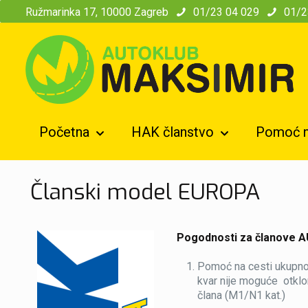
modal-check
Ružmarinka 17, 10000 Zagreb
01/23 04 029
01/2
Početna
HAK članstvo
Pomoć n
Članski model EUROPA
Pogodnosti za članove 
Pomoć na cesti ukupnog
kvar nije moguće otklon
člana (M1/N1 kat.)