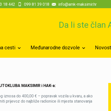
3 18 442
099 81 39 018
info@amk-maksimir.hr
Da li ste član
a cesti
Međunarodne dozvole
Novosti
AUTOKLUBA MAKSIMIR i HAK-a:
 iznosa do 400,00 € – popravak vozila u kvaru, a ako
iti prijevoz do najbliže radionice ili mjesta stanovanja