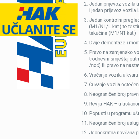
Jedan prijevoz vozila 
i jedan prijevoz vozila
Jedan kontrolni pregled
(M1/N1/L kat.) te testi
tekućine (M1/N1 kat.)
Dvije demontaže i mont
Pravo na zamjensko voz
trodnevni smještaj putn
/noć) ili pravo na nast
Vraćanje vozila u kvar
Čuvanje vozila oštećen
Neograničen broj pravn
Revija HAK – u tiskano
Popusti u programu uš
Neograničen broj uslug
Jednokratna novčana po