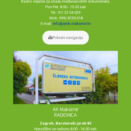
Radno vrijeme za izradu međunarodnih dokumenata:
Pon-Pet: 8.00 - 15.30 sati
Tel.: 01/ 23 04 029
Mob: 099/ 8139 018
E-mail:
info@amk-maksimir.hr
Pokreni navigaciju
AK Maksimir
RADIONICA
Zagreb, Barutanski jarak 83
Narudžbe za radionu 8.00 - 16.00 sati