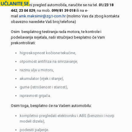
Za besplatni pregled automobila, naručite se na tel.
01/23 18
442
,
23 04 029
, na mob.
099/81 39 018
ili na e-
mail
amk.maksimir@zg.t-com.hr
(molimo Vas da zbog kontakta
obavezno navedete Vaš broj telefona)
Osim besplatnog testiranja rada motora, te kontrole i
podešavanja svjetala, naši stručnjaci besplatno će Vam
prekontrolirati:
higroskopnost kočione tekućine,
otpornost antifriza na smrzavanje,
razinu ulja u motoru,
akumulator (vijek i stanje),
gume (istrošenost i starost),
ispravnost grijača.
Osim toga, besplatno će na Vašem automobilu:
kompletno pregledati elektroniku i ABS (benzinci i noviji
modeli dizela),
podesiti paljenje.