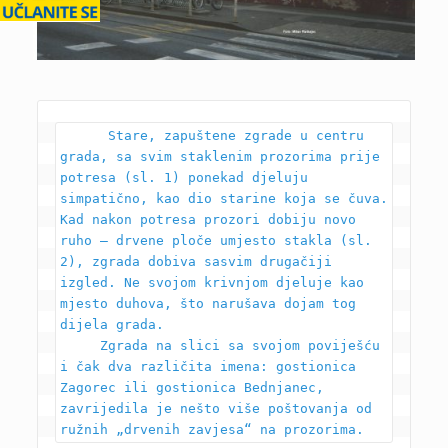
      Stare, zapuštene zgrade u centru 
grada, sa svim staklenim prozorima prije 
potresa (sl. 1) ponekad djeluju 
simpatično, kao dio starine koja se čuva. 
Kad nakon potresa prozori dobiju novo 
ruho – drvene ploče umjesto stakla (sl. 
2), zgrada dobiva sasvim drugačiji 
izgled. Ne svojom krivnjom djeluje kao 
mjesto duhova, što narušava dojam tog 
dijela grada.

     Zgrada na slici sa svojom poviješću 
i čak dva različita imena: gostionica 
Zagorec ili gostionica Bednjanec, 
zavrijedila je nešto više poštovanja od 