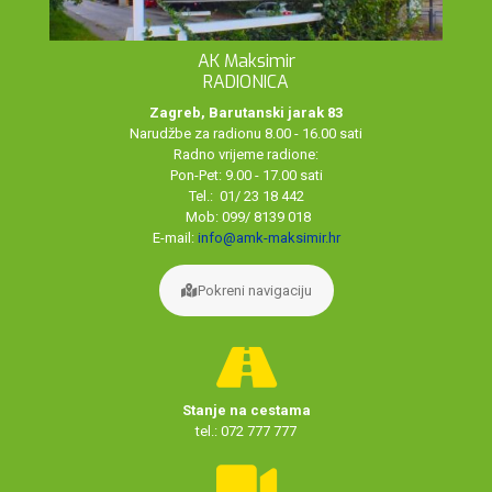
AK Maksimir
RADIONICA
Zagreb, Barutanski jarak 83
Narudžbe za radionu 8.00 - 16.00 sati
Radno vrijeme radione:
Pon-Pet: 9.00 - 17.00 sati
Tel.: 01/ 23 18 442
Mob: 099/ 8139 018
E-mail:
info@amk-maksimir.hr
Pokreni navigaciju
Stanje na cestama
tel.: 072 777 777