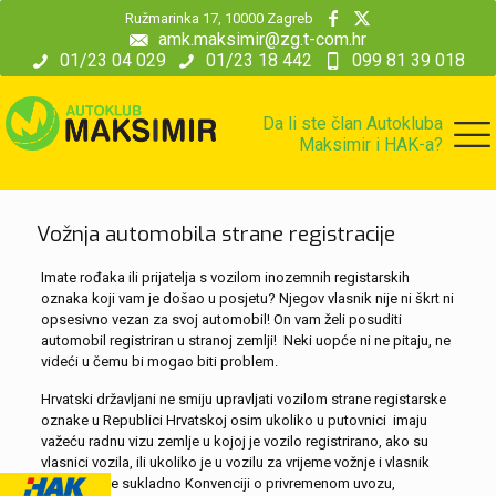
modal-check
Ružmarinka 17, 10000 Zagreb
amk.maksimir@zg.t-com.hr
01/23 04 029
01/23 18 442
099 81 39 018
Da li ste član Autokluba
Maksimir i HAK-a?
Vožnja automobila strane registracije
Imate rođaka ili prijatelja s vozilom inozemnih registarskih
oznaka koji vam je došao u posjetu? Njegov vlasnik nije ni škrt ni
opsesivno vezan za svoj automobil! On vam želi posuditi
automobil registriran u stranoj zemlji! Neki uopće ni ne pitaju, ne
videći u čemu bi mogao biti problem.
Hrvatski državljani ne smiju upravljati vozilom strane registarske
oznake u Republici Hrvatskoj osim ukoliko u putovnici imaju
važeću radnu vizu zemlje u kojoj je vozilo registrirano, ako su
vlasnici vozila, ili ukoliko je u vozilu za vrijeme vožnje i vlasnik
vozila, a sve sukladno Konvenciji o privremenom uvozu,