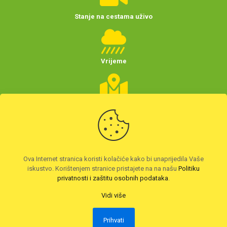
Stanje na cestama uživo
Vrijeme
Planer putovanja
(Hrvatske)
Preuzmite HAK aplikaciju
Ova Internet stranica koristi kolačiće kako bi unaprijedila Vaše
iskustvo. Korištenjem stranice pristajete na na našu
Politiku
privatnosti i zaštitu osobnih podataka
.
Vidi više
Prihvati
2026. © Autoklub Maksimir