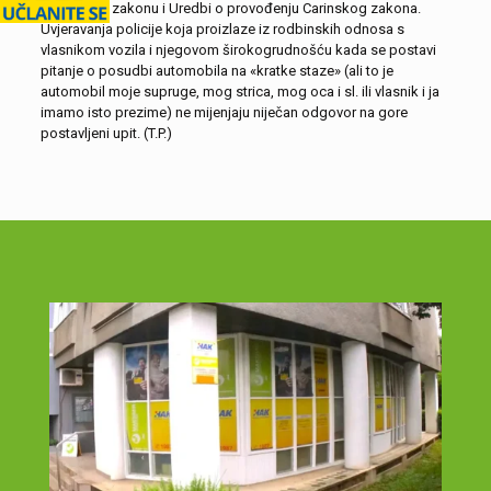
Carinskom zakonu i Uredbi o provođenju Carinskog zakona.
Uvjeravanja policije koja proizlaze iz rodbinskih odnosa s
vlasnikom vozila i njegovom širokogrudnošću kada se postavi
pitanje o posudbi automobila na «kratke staze» (ali to je
automobil moje supruge, mog strica, mog oca i sl. ili vlasnik i ja
imamo isto prezime) ne mijenjaju niječan odgovor na gore
postavljeni upit. (T.P.)