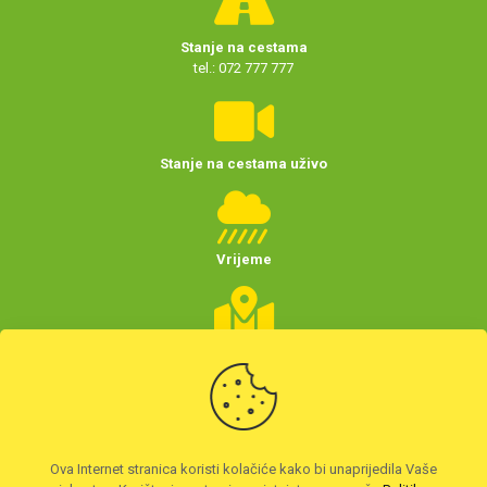
Stanje na cestama
tel.: 072 777 777
Stanje na cestama uživo
Vrijeme
Planer putovanja
(Hrvatske)
Preuzmite HAK aplikaciju
Ova Internet stranica koristi kolačiće kako bi unaprijedila Vaše