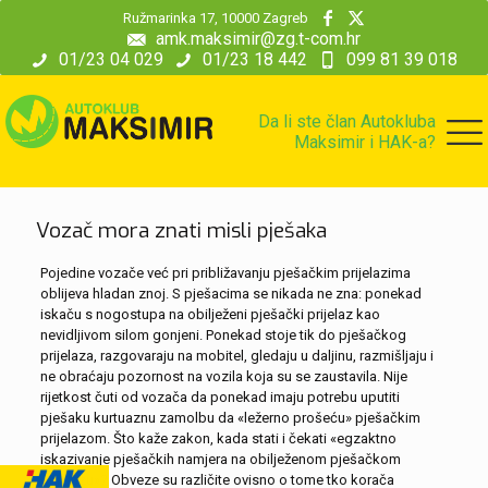
modal-check
Ružmarinka 17, 10000 Zagreb
amk.maksimir@zg.t-com.hr
01/23 04 029
01/23 18 442
099 81 39 018
Da li ste član Autokluba
Maksimir i HAK-a?
Vozač mora znati misli pješaka
Pojedine vozače već pri približavanju pješačkim prijelazima
oblijeva hladan znoj. S pješacima se nikada ne zna: ponekad
iskaču s nogostupa na obilježeni pješački prijelaz kao
nevidljivom silom gonjeni. Ponekad stoje tik do pješačkog
prijelaza, razgovaraju na mobitel, gledaju u daljinu, razmišljaju i
ne obraćaju pozornost na vozila koja su se zaustavila. Nije
rijetkost čuti od vozača da ponekad imaju potrebu uputiti
pješaku kurtuaznu zamolbu da «ležerno prošeću» pješačkim
prijelazom. Što kaže zakon, kada stati i čekati «egzaktno
iskazivanje pješačkih namjera na obilježenom pješačkom
prijelazu»? Obveze su različite ovisno o tome tko korača