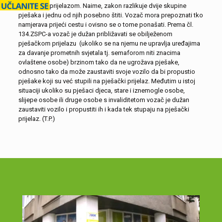
pješačkim prijelazom. Naime, zakon razlikuje dvije skupine
pješaka i jednu od njih posebno štiti. Vozač mora prepoznati tko
namjerava prijeći cestu i ovisno se o tome ponašati. Prema čl.
134.ZSPC-a vozač je dužan približavati se obilježenom
pješačkom prijelazu (ukoliko se na njemu ne upravlja uređajima
za davanje prometnih svjetala tj. semaforom niti znacima
ovlaštene osobe) brzinom tako da ne ugrožava pješake,
odnosno tako da može zaustaviti svoje vozilo da bi propustio
pješake koji su već stupili na pješački prijelaz. Međutim u istoj
situaciji ukoliko su pješaci djeca, stare i iznemogle osobe,
slijepe osobe ili druge osobe s invaliditetom vozač je dužan
zaustaviti vozilo i propustiti ih i kada tek stupaju na pješački
prijelaz. (T.P.)