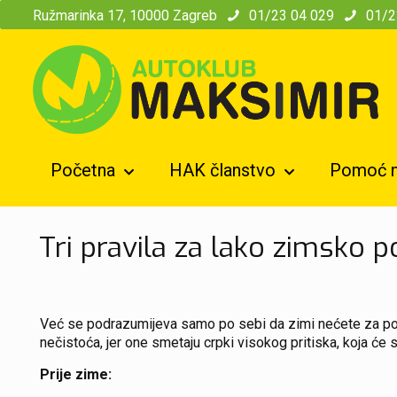
modal-check
Ružmarinka 17, 10000 Zagreb
01/23 04 029
01/2
Početna
HAK članstvo
Pomoć n
Tri pravila za lako zimsko p
Već se podrazumijeva samo po sebi da zimi nećete za pogon 
nečistoća, jer one smetaju crpki visokog pritiska, koja će s
Prije zime: