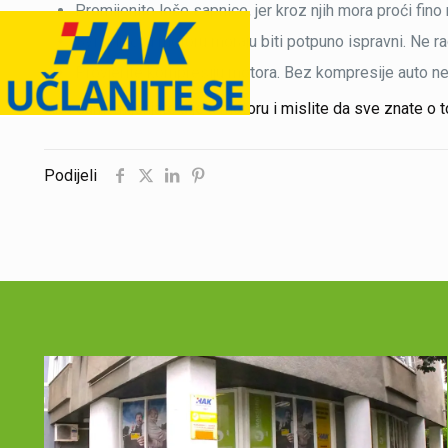
Promijenite loše sapnice, jer kroz njih mora proći fin
Svi grijači u motoru moraju biti potpuno ispravni. Ne rad
Provjerite kompresiju motora. Bez kompresije auto ne
Ako sami mijenjate ulje u motoru i mislite da sve znate o
Podijeli