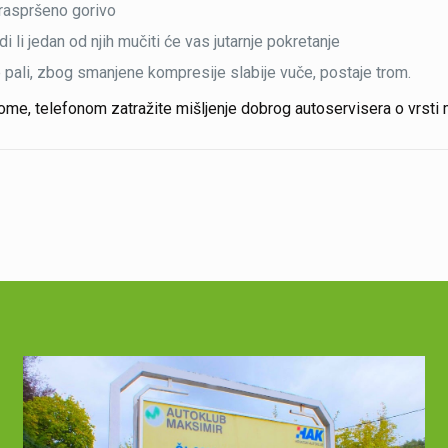
o raspršeno gorivo
i li jedan od njih mučiti će vas jutarnje pokretanje
 pali, zbog smanjene kompresije slabije vuče, postaje trom.
 tome, telefonom zatražite mišljenje dobrog autoservisera o vrsti