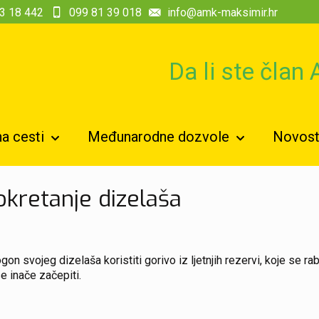
3 18 442
099 81 39 018
info@amk-maksimir.hr
Da li ste član
a cesti
Međunarodne dozvole
Novosti
okretanje dizelaša
svojeg dizelaša koristiti gorivo iz ljetnjih rezervi, koje se rab
e inače začepiti.