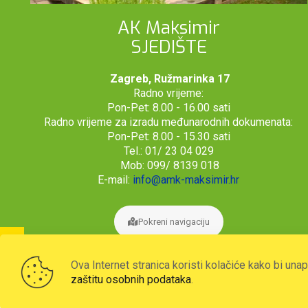
AK Maksimir
SJEDIŠTE
Zagreb, Ružmarinka 17
Radno vrijeme:
Pon-Pet: 8.00 - 16.00 sati
Radno vrijeme za izradu međunarodnih dokumenata:
Pon-Pet: 8.00 - 15.30 sati
Tel.: 01/ 23 04 029
Mob: 099/ 8139 018
E-mail:
info@amk-maksimir.hr
Pokreni navigaciju
Ova Internet stranica koristi kolačiće kako bi una
zaštitu osobnih podataka
.