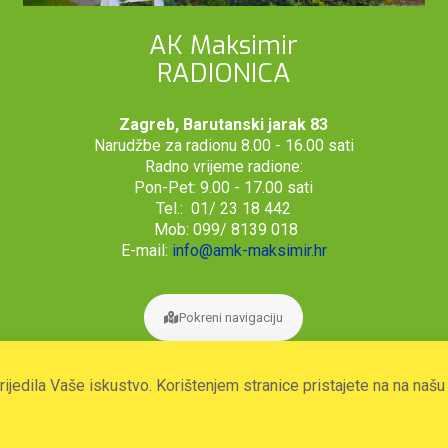
AK Maksimir
RADIONICA
Zagreb, Barutanski jarak 83
Narudžbe za radionu 8.00 - 16.00 sati
Radno vrijeme radione:
Pon-Pet: 9.00 - 17.00 sati
Tel.: 01/ 23 18 442
Mob: 099/ 8139 018
E-mail:
info@amk-maksimir.hr
Pokreni navigaciju
prijedila Vaše iskustvo. Korištenjem stranice pristajete na na naš
2026. © Autoklub Maksimir