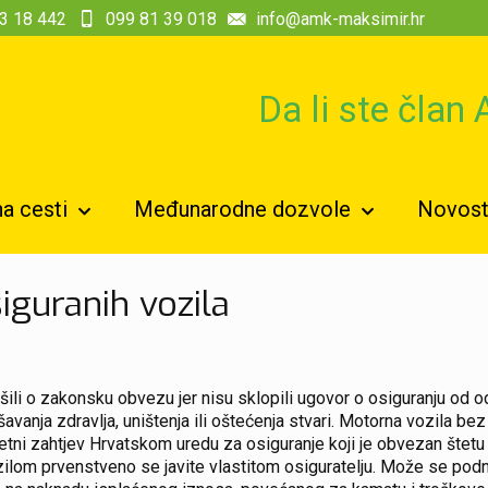
3 18 442
099 81 39 018
info@amk-maksimir.hr
Da li ste član
a cesti
Međunarodne dozvole
Novosti
iguranih vozila
šili o zakonsku obvezu jer nisu sklopili ugovor o osiguranju od 
avanja zdravlja, uništenja ili oštećenja stvari. Motorna vozila bez
i zahtjev Hrvatskom uredu za osiguranje koji je obvezan štetu obr
om prvenstveno se javite vlastitom osiguratelju. Može se podnije