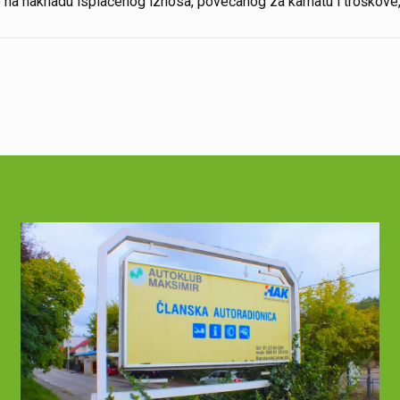
o na naknadu isplaćenog iznosa, povećanog za kamatu i troškove, 