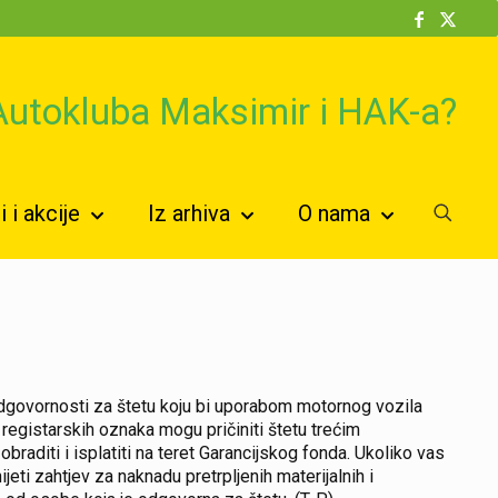
 Autokluba Maksimir i HAK-a?
 i akcije
Iz arhiva
O nama
odgovornosti za štetu koju bi uporabom motornog vozila
 registarskih oznaka mogu pričiniti štetu trećim
aditi i isplatiti na teret Garancijskog fonda. Ukoliko vas
ti zahtjev za naknadu pretrpljenih materijalnih i