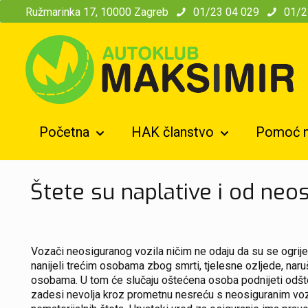
modal-check
Ružmarinka 17, 10000 Zagreb
01/23 04 029
01/2
Početna
HAK članstvo
Pomoć n
Štete su naplative i od neos
Vozači neosiguranog vozila ničim ne odaju da su se ogrije
nanijeli trećim osobama zbog smrti, tjelesne ozljede, naruš
osobama. U tom će slučaju oštećena osoba podnijeti odštetn
zadesi nevolja kroz prometnu nesreću s neosiguranim vozil