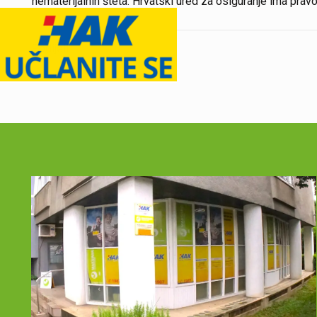
nematerijalnih šteta. Hrvatski ured za osiguranje ima prav
Podijeli