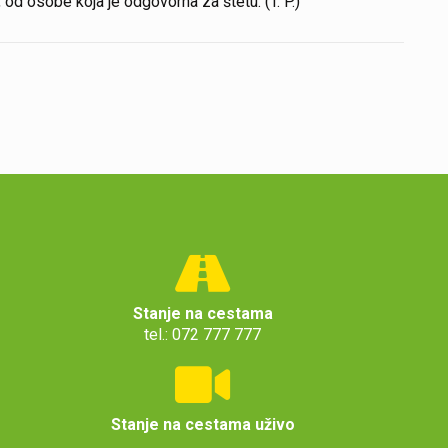
od osobe koja je odgovorna za štetu. (T. P.)
Stanje na cestama
tel.: 072 777 777
Stanje na cestama uživo