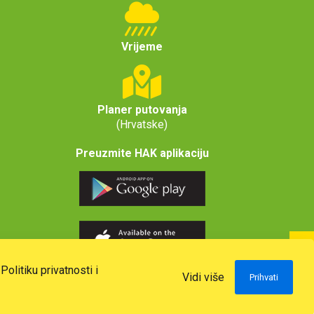
Vrijeme
Planer putovanja
(Hrvatske)
Preuzmite HAK aplikaciju
u
Politiku privatnosti i
Vidi više
Prihvati