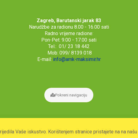
Zagreb, Barutanski jarak 83
Narudžbe za radionu 8.00 - 16.00 sati
Radno vrijeme radione:
Pon-Pet: 9.00 - 17.00 sati
Tel.: 01/ 23 18 442
Mob: 099/ 8139 018
E-mail:
info@amk-maksimir.hr
Pokreni navigaciju
prijedila Vaše iskustvo. Korištenjem stranice pristajete na na naš
2026. © Autoklub Maksimir