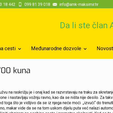
3 18 442
099 81 39 018
info@amk-maksimir.hr
Da li ste član
a cesti
Međunarodne dozvole
Novosti
 700 kuna
vu na raskrižju je i onaj kad se razvrstavaju na traku za skretanje
ne i nastavljaju vožnju ravno, kao da se ništa nije desilo. Za ta
 toga što je vidljivo da se iz njega neće moći „izvući“ do trenutk
no, makar vide da se na tom uskom dijelu puta već nalazi automobi