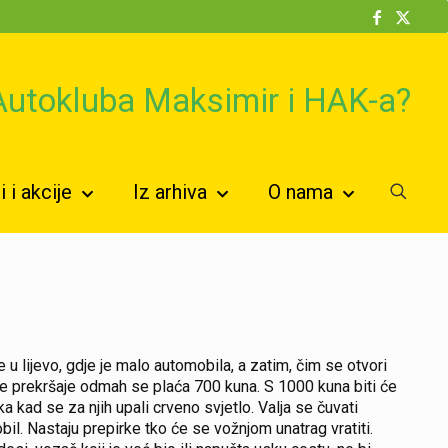
 Autokluba Maksimir i HAK-a?
 i akcije
Iz arhiva
O nama
 u lijevo, gdje je malo automobila, a zatim, čim se otvori
kve prekršaje odmah se plaća 700 kuna. S 1000 kuna biti će
a kad se za njih upali crveno svjetlo. Valja se čuvati
l. Nastaju prepirke tko će se vožnjom unatrag vratiti.