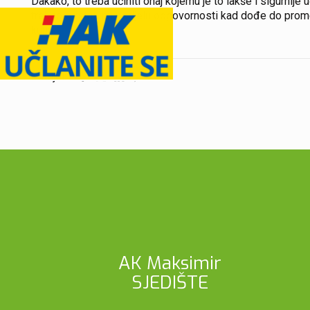
Dakako, to treba učiniti onaj kojemu je to lakše i sigurnije
trebao pristati na podjelu odgovornosti kad dođe do prom
kuna.
Podijeli
AK Maksimir
SJEDIŠTE