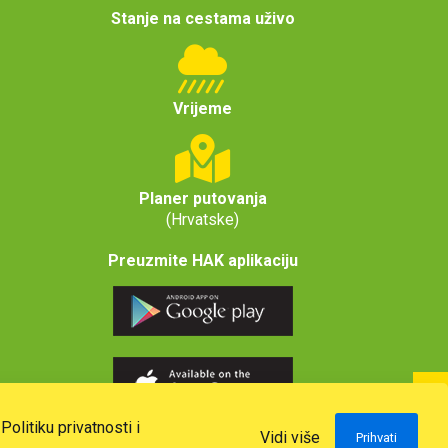
Stanje na cestama uživo
Vrijeme
Planer putovanja
(Hrvatske)
Preuzmite HAK aplikaciju
u
Politiku privatnosti i
Vidi više
Prihvati