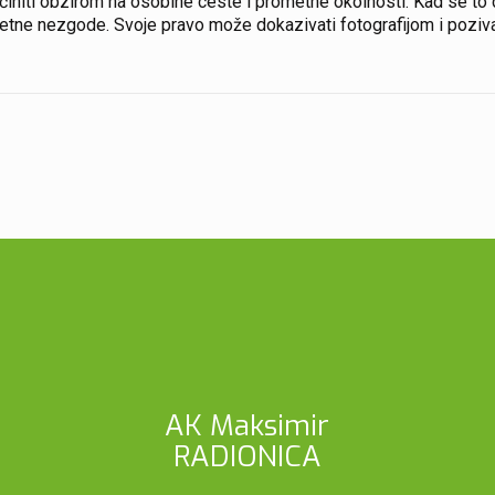
 učiniti obzirom na osobine ceste i prometne okolnosti. Kad se to d
etne nezgode. Svoje pravo može dokazivati fotografijom i pozivan
AK Maksimir
RADIONICA