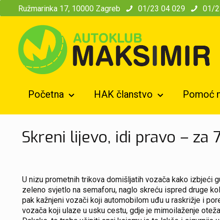
modal-check
Ružmarinka 17, 10000 Zagreb
01/23 04 029
01/2
Početna
HAK članstvo
Pomoć n
Skreni lijevo, idi pravo – za
U nizu prometnih trikova domišljatih vozača kako izbjeći guž
zeleno svjetlo na semaforu, naglo skreću ispred druge kolo
pak kažnjeni vozači koji automobilom uđu u raskrižje i pored
vozača koji ulaze u usku cestu, gdje je mimoilaženje oteža