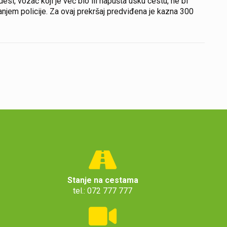
esi, vozač koji je već bio ili napušta usku cestu, ne bi
jem policije. Za ovaj prekršaj predviđena je kazna 300
Stanje na cestama
tel.: 072 777 777