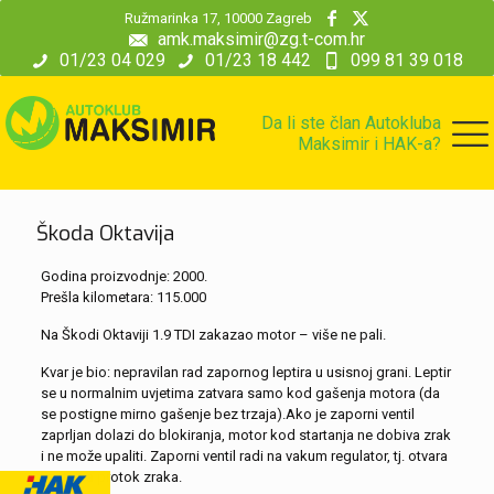
modal-check
Ružmarinka 17, 10000 Zagreb
amk.maksimir@zg.t-com.hr
01/23 04 029
01/23 18 442
099 81 39 018
Da li ste član Autokluba
Maksimir i HAK-a?
Škoda Oktavija
Godina proizvodnje: 2000.
Prešla kilometara: 115.000
Na Škodi Oktaviji 1.9 TDI zakazao motor – više ne pali.
Kvar je bio: nepravilan rad zapornog leptira u usisnoj grani. Leptir
se u normalnim uvjetima zatvara samo kod gašenja motora (da
se postigne mirno gašenje bez trzaja).Ako je zaporni ventil
zaprljan dolazi do blokiranja, motor kod startanja ne dobiva zrak
i ne može upaliti. Zaporni ventil radi na vakum regulator, tj. otvara
i zatvara protok zraka.