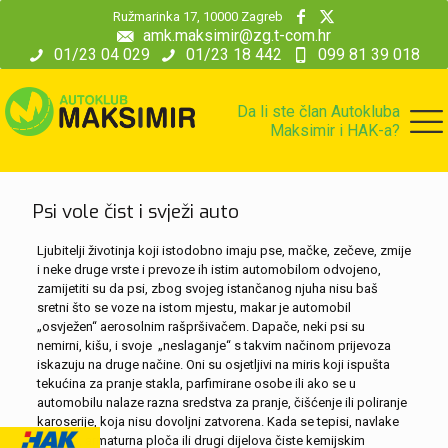
modal-check
Ružmarinka 17, 10000 Zagreb
amk.maksimir@zg.t-com.hr
01/23 04 029
01/23 18 442
099 81 39 018
Da li ste član Autokluba
Maksimir i HAK-a?
Psi vole čist i svježi auto
Ljubitelji životinja koji istodobno imaju pse, mačke, zečeve, zmije
i neke druge vrste i prevoze ih istim automobilom odvojeno,
zamijetiti su da psi, zbog svojeg istančanog njuha nisu baš
sretni što se voze na istom mjestu, makar je automobil
„osvježen“ aerosolnim rašpršivačem. Dapače, neki psi su
nemirni, kišu, i svoje „neslaganje“ s takvim načinom prijevoza
iskazuju na druge načine. Oni su osjetljivi na miris koji ispušta
tekućina za pranje stakla, parfimirane osobe ili ako se u
automobilu nalaze razna sredstva za pranje, čišćenje ili poliranje
karoserije, koja nisu dovoljni zatvorena. Kada se tepisi, navlake
sjedala, armaturna ploča ili drugi dijelova čiste kemijskim