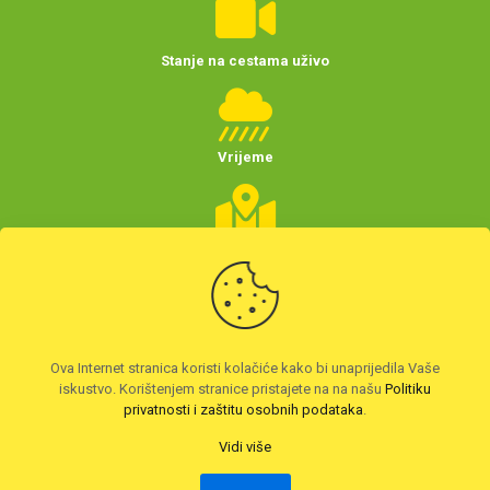
Stanje na cestama uživo
Vrijeme
Planer putovanja
(Hrvatske)
Preuzmite HAK aplikaciju
Ova Internet stranica koristi kolačiće kako bi unaprijedila Vaše
iskustvo. Korištenjem stranice pristajete na na našu
Politiku
privatnosti i zaštitu osobnih podataka
.
Vidi više