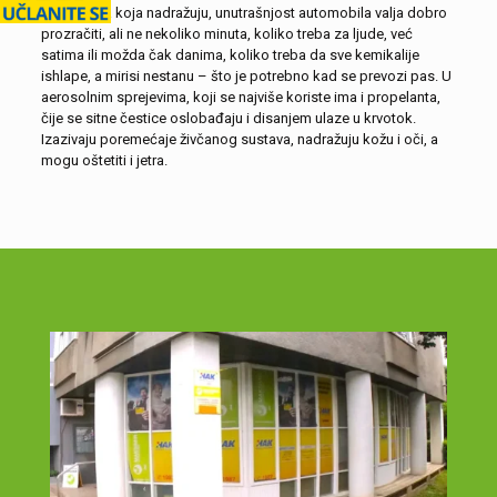
sredstvima koja nadražuju, unutrašnjost automobila valja dobro
prozračiti, ali ne nekoliko minuta, koliko treba za ljude, već
satima ili možda čak danima, koliko treba da sve kemikalije
ishlape, a mirisi nestanu – što je potrebno kad se prevozi pas. U
aerosolnim sprejevima, koji se najviše koriste ima i propelanta,
čije se sitne čestice oslobađaju i disanjem ulaze u krvotok.
Izazivaju poremećaje živčanog sustava, nadražuju kožu i oči, a
mogu oštetiti i jetra.