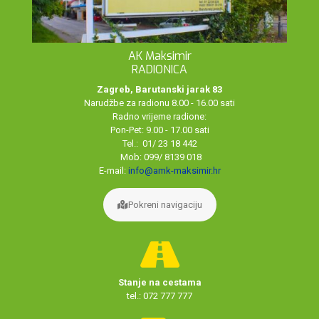
AK Maksimir
RADIONICA
Zagreb, Barutanski jarak 83
Narudžbe za radionu 8.00 - 16.00 sati
Radno vrijeme radione:
Pon-Pet: 9.00 - 17.00 sati
Tel.: 01/ 23 18 442
Mob: 099/ 8139 018
E-mail:
info@amk-maksimir.hr
Pokreni navigaciju
Stanje na cestama
tel.: 072 777 777