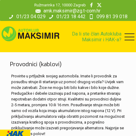
modal-check
Ružmarinka 17, 10000 Zagreb
amk.maksimir@zg.t-com.hr
01/23 04 029
01/23 18 442
099 81 39 018
Da li ste član Autokluba
Maksimir i HAK-a?
Provodnici (kablovi)
Provirite u prtljažnik svojeg automobila. Imate li provodnik za
posudbu struje ili startanje uz pomoć drugog vozila? Uvijek vam
može zatrebati. Žice ne mogu biti bilo kakve i bilo koje dužine.
Predugačke i debele izazivaju pad napona, a pretanke stvaraju
nepotreban dodatni otpor struji. Kvalitetni su provodnici duljine
2-5 metara, promjera 10 ili 16 mm. Posuđivanje struje može biti
samo od vozila koja imaju akumulatore istog napona (12 V). Pri
priključivanju akumulatora valja obratiti pozornost na mogućnost
izazivanja kratkog spoja s provodnicima, a pogrešno
priključivanje može izazvati pregorjevanje alternatora. Najprije se
spajaju plus polovi!