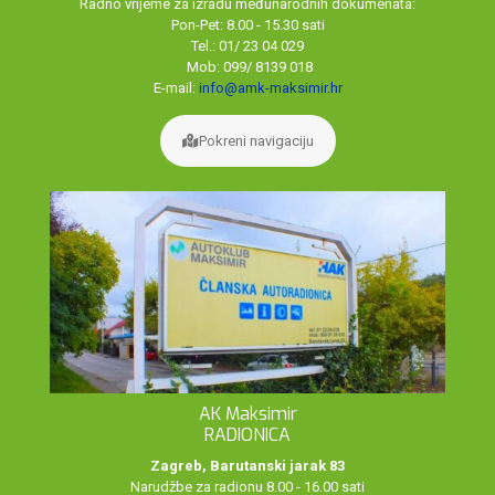
Radno vrijeme za izradu međunarodnih dokumenata:
Pon-Pet: 8.00 - 15.30 sati
Tel.: 01/ 23 04 029
Mob: 099/ 8139 018
E-mail:
info@amk-maksimir.hr
Pokreni navigaciju
AK Maksimir
RADIONICA
Zagreb, Barutanski jarak 83
Narudžbe za radionu 8.00 - 16.00 sati