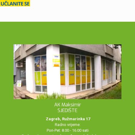
AK Maksimir
SJEDIŠTE
Zagreb, Ružmarinka 17
Radno vrijeme:
Pon-Pet: 8.00 - 16.00 sati