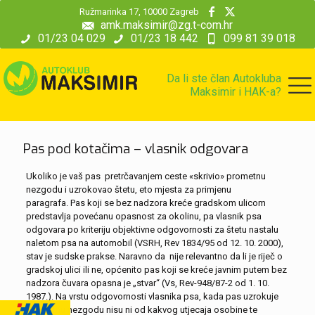
modal-check
Ružmarinka 17, 10000 Zagreb
amk.maksimir@zg.t-com.hr
01/23 04 029
01/23 18 442
099 81 39 018
Da li ste član Autokluba
Maksimir i HAK-a?
Pas pod kotačima – vlasnik odgovara
Ukoliko je vaš pas pretrčavanjem ceste «skrivio» prometnu
nezgodu i uzrokovao štetu, eto mjesta za primjenu
paragrafa. Pas koji se bez nadzora kreće gradskom ulicom
predstavlja povećanu opasnost za okolinu, pa vlasnik psa
odgovara po kriteriju objektivne odgovornosti za štetu nastalu
naletom psa na automobil (VSRH, Rev 1834/95 od 12. 10. 2000),
stav je sudske prakse. Naravno da nije relevantno da li je riječ o
gradskoj ulici ili ne, općenito pas koji se kreće javnim putem bez
nadzora čuvara opasna je „stvar“ (Vs, Rev-948/87-2 od 1. 10.
1987.). Na vrstu odgovornosti vlasnika psa, kada pas uzrokuje
prometnu nezgodu nisu ni od kakvog utjecaja osobine te