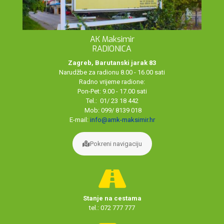
AK Maksimir
RADIONICA
Zagreb, Barutanski jarak 83
Narudžbe za radionu 8.00 - 16.00 sati
Radno vrijeme radione:
Pon-Pet: 9.00 - 17.00 sati
Tel.: 01/ 23 18 442
Mob: 099/ 8139 018
E-mail:
info@amk-maksimir.hr
Pokreni navigaciju
Stanje na cestama
tel.: 072 777 777