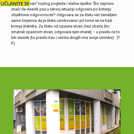
opasne „stvari“ toplog pogleda i vlažne njuške. Što zapravo
znači da vlasnik psa u takvoj situaciji odgovara po kriteriju
objektivne odgovornosti? Odgovara se za štetu već temeljem
same činjenice da je šteta uzrokovana i pri tome se ne traži
krivnja štetnika. Za štetu od opasne stvari, bez obzira što
smatrali opasnom stvari, odgovara njen imatelj – u pravilu će to
biti vlasnik (to pravilo kao i većina drugih ima svoje iznimke). (T.
P.)