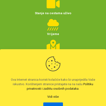
Stanje na cestama uživo
Vrijeme
Planer putovanja
(Hrvatske)
Preuzmite HAK aplikaciju
Ova Internet stranica koristi kolačiće kako bi unaprijedila Vaše
iskustvo. Korištenjem stranice pristajete na na našu
Politiku
privatnosti i zaštitu osobnih podataka
.
Vidi više