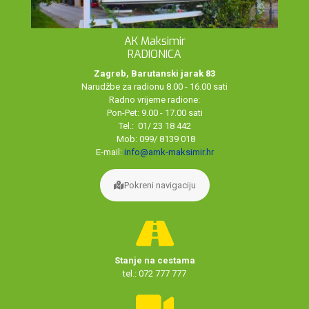
AK Maksimir
RADIONICA
Zagreb, Barutanski jarak 83
Narudžbe za radionu 8.00 - 16.00 sati
Radno vrijeme radione:
Pon-Pet: 9.00 - 17.00 sati
Tel.: 01/ 23 18 442
Mob: 099/ 8139 018
E-mail:
info@amk-maksimir.hr
Pokreni navigaciju
Stanje na cestama
tel.: 072 777 777