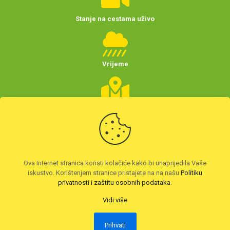
Stanje na cestama uživo
Vrijeme
Planer putovanja
(Hrvatske)
Preuzmite HAK aplikaciju
Ova Internet stranica koristi kolačiće kako bi unaprijedila Vaše
iskustvo. Korištenjem stranice pristajete na na našu
Politiku
privatnosti i zaštitu osobnih podataka
.
Vidi više
Prihvati
2026. © Autoklub Maksimir