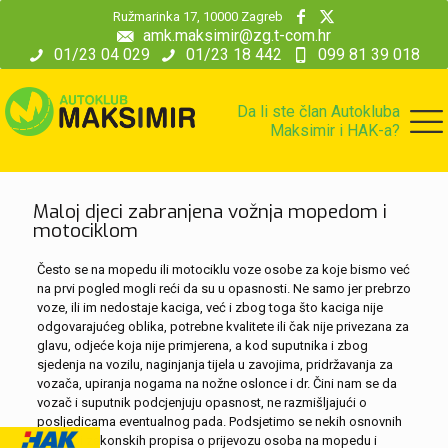
modal-check
Ružmarinka 17, 10000 Zagreb
amk.maksimir@zg.t-com.hr
01/23 04 029
01/23 18 442
099 81 39 018
Da li ste član Autokluba
Maksimir i HAK-a?
Maloj djeci zabranjena vožnja mopedom i
motociklom
Često se na mopedu ili motociklu voze osobe za koje bismo već
na prvi pogled mogli reći da su u opasnosti. Ne samo jer prebrzo
voze, ili im nedostaje kaciga, već i zbog toga što kaciga nije
odgovarajućeg oblika, potrebne kvalitete ili čak nije privezana za
glavu, odjeće koja nije primjerena, a kod suputnika i zbog
sjedenja na vozilu, naginjanja tijela u zavojima, pridržavanja za
vozača, upiranja nogama na nožne oslonce i dr. Čini nam se da
vozač i suputnik podcjenjuju opasnost, ne razmišljajući o
posljedicama eventualnog pada. Podsjetimo se nekih osnovnih
odredbi zakonskih propisa o prijevozu osoba na mopedu i