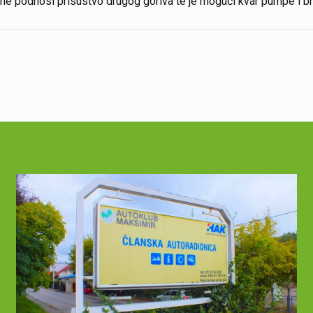
ne podnosi prisustvo drugog goriva te je mogući kvar pumpe i brizga