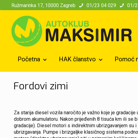
modal-check
Ružmarinka 17, 10000 Zagreb
01/23 04 029
01/2
Početna
HAK članstvo
Pomoć n
Fordovi zimi
Za starija diesel vozila naročito je važno koje je gradacije
dobrom akumulatoru. Nakon prijeđenih 8 tisuća km ili se bl
gradacije). Diesel motori s indirektnim ubrizgavanjem su
ubrizgavanja. Pumpe i brizgaljke klasičnog sistema podnose