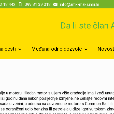
3 18 442
099 81 39 018
info@amk-maksimir.hr
Da li ste član
a cesti
Međunarodne dozvole
Novosti
 ulje u motoru. Hladan motor s uljem više gradacije ima i veći unuta
iži godinu dana nakon posljednje izmjene, ne čekajte redovni inte
 i sada u većini, u odnosu na suvremene motore s Common Rail i
 ograničeni udio benzina ili petroleja u dizel gorivu tokom zime 