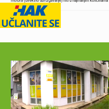
motora (direktno ubrizgavanje) niti u najmanjim količinama 
Podijeli