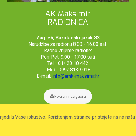
AK Maksimir
RADIONICA
Zagreb, Barutanski jarak 83
Narudžbe za radionu 8.00 - 16.00 sati
Radno vrijeme radione:
Pon-Pet: 9.00 - 17.00 sati
Tel.: 01/ 23 18 442
Mob: 099/ 8139 018
E-mail:
info@amk-maksimir.hr
Pokreni navigaciju
prijedila Vaše iskustvo. Korištenjem stranice pristajete na na naš
2026. © Autoklub Maksimir