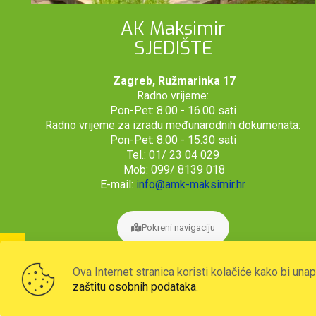
AK Maksimir
SJEDIŠTE
Zagreb, Ružmarinka 17
Radno vrijeme:
Pon-Pet: 8.00 - 16.00 sati
Radno vrijeme za izradu međunarodnih dokumenata:
Pon-Pet: 8.00 - 15.30 sati
Tel.: 01/ 23 04 029
Mob: 099/ 8139 018
E-mail:
info@amk-maksimir.hr
Pokreni navigaciju
Ova Internet stranica koristi kolačiće kako bi una
zaštitu osobnih podataka
.