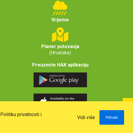
Vrijeme
Planer putovanja
(Hrvatske)
Preuzmite HAK aplikaciju
u
Politiku privatnosti i
Vidi više
Prihvati