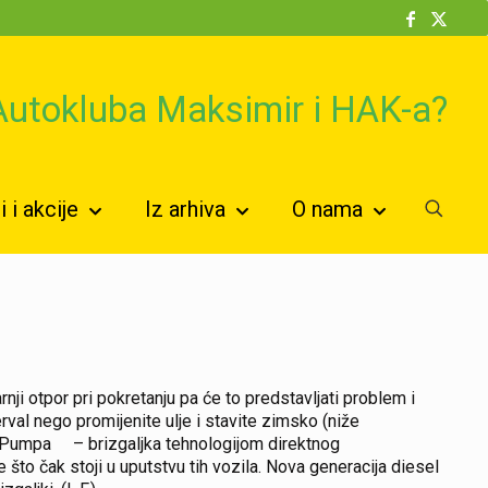
 Autokluba Maksimir i HAK-a?
 i akcije
Iz arhiva
O nama
rnji otpor pri pokretanju pa će to predstavljati problem i
rval nego promijenite ulje i stavite zimsko (niže
li Pumpa – brizgaljka tehnologijom direktnog
što čak stoji u uputstvu tih vozila. Nova generacija diesel