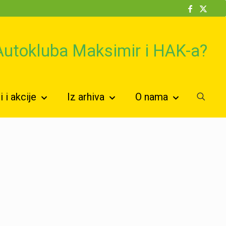
 Autokluba Maksimir i HAK-a?
 i akcije
Iz arhiva
O nama