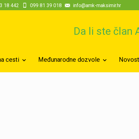
3 18 442
099 81 39 018
info@amk-maksimir.hr
Da li ste član
a cesti
Međunarodne dozvole
Novosti