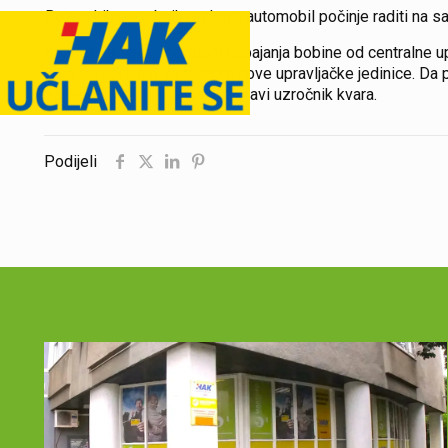
Bez nekih posebnih razloga, automobil počinje raditi na s
Kvar se dešava prigodom napajanja bobine od centralne upr
Kvar se otklonio zamjenom nove upravljačke jedinice. Da pop
zamjenom bobine, koja nije pravi uzročnik kvara.
Podijeli