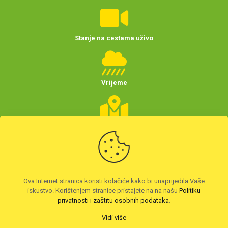
Stanje na cestama uživo
Vrijeme
Planer putovanja
(Hrvatske)
Preuzmite HAK aplikaciju
Ova Internet stranica koristi kolačiće kako bi unaprijedila Vaše
iskustvo. Korištenjem stranice pristajete na na našu
Politiku
privatnosti i zaštitu osobnih podataka
.
Vidi više