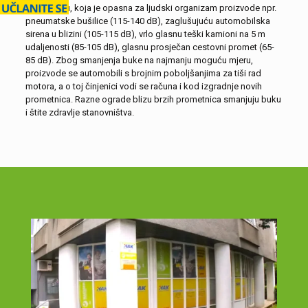
Bolnu buku, koja je opasna za ljudski organizam proizvode npr.
pneumatske bušilice (115-140 dB), zaglušujuću automobilska
sirena u blizini (105-115 dB), vrlo glasnu teški kamioni na 5 m
udaljenosti (85-105 dB), glasnu prosječan cestovni promet (65-
85 dB). Zbog smanjenja buke na najmanju moguću mjeru,
proizvode se automobili s brojnim poboljšanjima za tiši rad
motora, a o toj činjenici vodi se računa i kod izgradnje novih
prometnica. Razne ograde blizu brzih prometnica smanjuju buku
i štite zdravlje stanovništva.