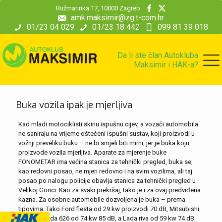
modal-check
Ružmarinka 17, 10000 Zagreb
amk.maksimir@zg.t-com.hr
01/23 04 029
01/23 18 442
099 81 39 018
Da li ste član Autokluba
Maksimir i HAK-a?
Buka vozila ipak je mjerljiva
Kad mladi motociklisti skinu ispušnu cijev, a vozači automobila
ne saniraju na vrijeme oštećeni ispušni sustav, koji proizvodi u
vožnji preveliku buku – ne bi smjeli biti mirni, jer je buka koju
proizvode vozila mjerljiva. Aparate za mjerenje buke
FONOMETAR ima većina stanica za tehnički pregled, buka se,
kao redovni posao, ne mjeri redovno i na svim vozilima, ali taj
posao po nalogu policije obavlja stanica za tehnički pregled u
Velikoj Gorici. Kao za svaki prekršaj, tako je i za ovaj predviđena
kazna. Za osobne automobile dozvoljena je buka – prema
tipovima. Tako Ford fiesta od 29 kw proizvodi 70 dB, Mitsubishi
79 dB, Mazda 626 od 74 kw 85 dB, a Lada riva od 59 kw 74 dB.