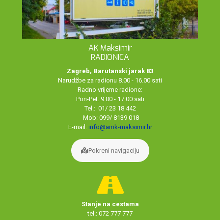
AK Maksimir
RADIONICA
Zagreb, Barutanski jarak 83
Narudžbe za radionu 8.00 - 16.00 sati
Radno vrijeme radione:
Pon-Pet: 9.00 - 17.00 sati
Tel.: 01/ 23 18 442
Mob: 099/ 8139 018
E-mail:
info@amk-maksimir.hr
Pokreni navigaciju
Stanje na cestama
tel.: 072 777 777