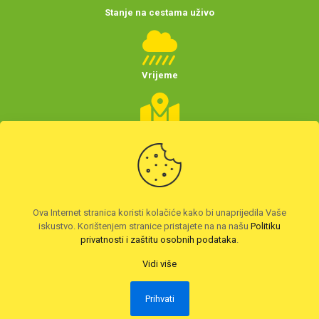
Stanje na cestama uživo
Vrijeme
Planer putovanja
(Hrvatske)
Preuzmite HAK aplikaciju
Ova Internet stranica koristi kolačiće kako bi unaprijedila Vaše
iskustvo. Korištenjem stranice pristajete na na našu
Politiku
privatnosti i zaštitu osobnih podataka
.
Vidi više
Prihvati
2026. © Autoklub Maksimir