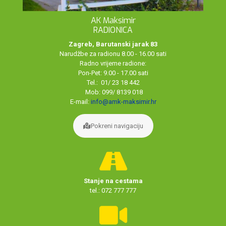
AK Maksimir
RADIONICA
Zagreb, Barutanski jarak 83
Narudžbe za radionu 8.00 - 16.00 sati
Radno vrijeme radione:
Pon-Pet: 9.00 - 17.00 sati
Tel.: 01/ 23 18 442
Mob: 099/ 8139 018
E-mail:
info@amk-maksimir.hr
Pokreni navigaciju
Stanje na cestama
tel.: 072 777 777