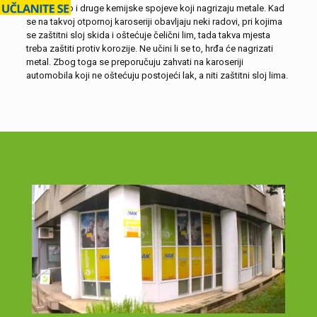
vlagu, blato i druge kemijske spojeve koji nagrizaju metale. Kad
se na takvoj otpornoj karoseriji obavljaju neki radovi, pri kojima
se zaštitni sloj skida i oštećuje čelični lim, tada takva mjesta
treba zaštiti protiv korozije. Ne učini li se to, hrđa će nagrizati
metal. Zbog toga se preporučuju zahvati na karoseriji
automobila koji ne oštećuju postojeći lak, a niti zaštitni sloj lima.