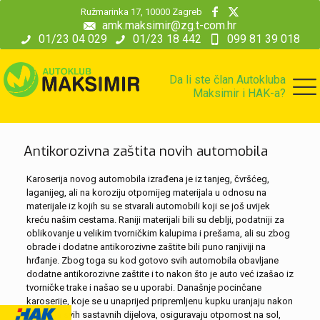
modal-check
Ružmarinka 17, 10000 Zagreb
amk.maksimir@zg.t-com.hr
01/23 04 029
01/23 18 442
099 81 39 018
Da li ste član Autokluba
Maksimir i HAK-a?
Antikorozivna zaštita novih automobila
Karoserija novog automobila izrađena je iz tanjeg, čvršćeg,
laganijeg, ali na koroziju otpornijeg materijala u odnosu na
materijale iz kojih su se stvarali automobili koji se još uvijek
kreću našim cestama. Raniji materijali bili su deblji, podatniji za
oblikovanje u velikim tvorničkim kalupima i prešama, ali su zbog
obrade i dodatne antikorozivne zaštite bili puno ranjiviji na
hrđanje. Zbog toga su kod gotovo svih automobila obavljane
dodatne antikorozivne zaštite i to nakon što je auto već izašao iz
tvorničke trake i našao se u uporabi. Današnje pocinčane
karoserije, koje se u unaprijed pripremljenu kupku uranjaju nakon
spajanja svih sastavnih dijelova, osiguravaju otpornost na sol,