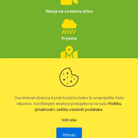
Stanje na cestama uživo
Vrijeme
Planer putovanja
(Hrvatske)
Preuzmite HAK aplikaciju
Ova Internet stranica koristi kolačiće kako bi unaprijedila Vaše
iskustvo. Korištenjem stranice pristajete na na našu
Politiku
privatnosti i zaštitu osobnih podataka
.
Vidi više
Prihvati
2026. © Autoklub Maksimir