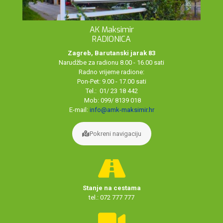
AK Maksimir
RADIONICA
Zagreb, Barutanski jarak 83
Narudžbe za radionu 8.00 - 16.00 sati
Radno vrijeme radione:
Pon-Pet: 9.00 - 17.00 sati
Tel.: 01/ 23 18 442
Mob: 099/ 8139 018
E-mail:
info@amk-maksimir.hr
Pokreni navigaciju
Stanje na cestama
tel.: 072 777 777