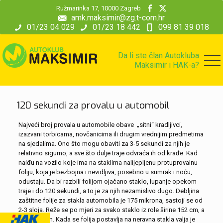
modal-check
Ružmarinka 17, 10000 Zagreb
amk.maksimir@zg.t-com.hr
01/23 04 029
01/23 18 442
099 81 39 018
Da li ste član Autokluba
Maksimir i HAK-a?
120 sekundi za provalu u automobil
Najveći broj provala u automobile obave „sitni“ kradljivci,
izazvani torbicama, novčanicima ili drugim vrednijim predmetima
na sjedalima. Ono što mogu obaviti za 3-5 sekundi za njih je
relativno sigurno, a sve što dulje traje odvraća ih od krađe. Kad
naiđu na vozilo koje ima na staklima nalijepljenu protuprovalnu
foliju, koja je bezbojna i nevidljiva, posebno u sumrak i noću,
odustaju. Da bi razbili folijom ojačano staklo, lupanje opekom
traje i do 120 sekundi, a to je za njih nezamislivo dugo. Debljina
zaštitne folije za stakla automobila je 175 mikrona, sastoji se od
2-3 sloja. Reže se po mjeri za svako staklo iz role širine 152 cm, a
duljine 30 m. Kada se folija postavlja na neravna stakla valja je