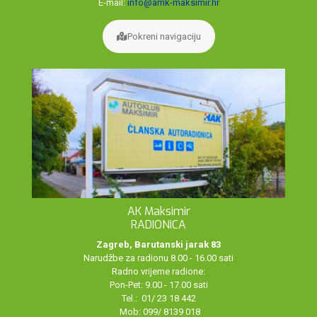
E-mail:
info@amk-maksimir.hr
Pokreni navigaciju
AK Maksimir
RADIONICA
Zagreb, Barutanski jarak 83
Narudžbe za radionu 8.00 - 16.00 sati
Radno vrijeme radione:
Pon-Pet: 9.00 - 17.00 sati
Tel.: 01/ 23 18 442
Mob: 099/ 8139 018