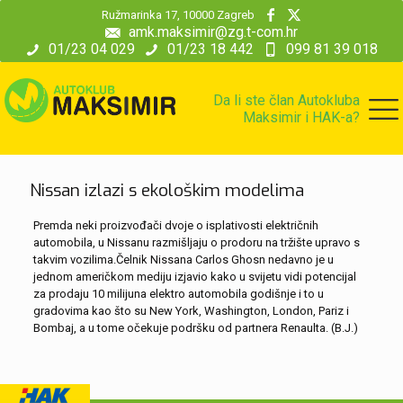
modal-check
Ružmarinka 17, 10000 Zagreb
amk.maksimir@zg.t-com.hr
01/23 04 029
01/23 18 442
099 81 39 018
Da li ste član Autokluba
Maksimir i HAK-a?
Nissan izlazi s ekološkim modelima
Premda neki proizvođači dvoje o isplativosti električnih
automobila, u Nissanu razmišljaju o prodoru na tržište upravo s
takvim vozilima.Čelnik Nissana Carlos Ghosn nedavno je u
jednom američkom mediju izjavio kako u svijetu vidi potencijal
za prodaju 10 milijuna elektro automobila godišnje i to u
gradovima kao što su New York, Washington, London, Pariz i
Bombaj, a u tome očekuje podršku od partnera Renaulta. (B.J.)