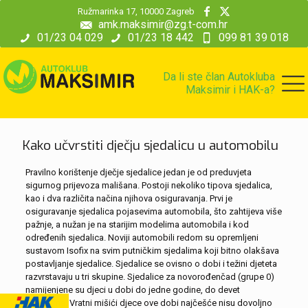
modal-check
Ružmarinka 17, 10000 Zagreb
amk.maksimir@zg.t-com.hr
01/23 04 029
01/23 18 442
099 81 39 018
Da li ste član Autokluba
Maksimir i HAK-a?
Kako učvrstiti dječju sjedalicu u automobilu
Pravilno korištenje dječje sjedalice jedan je od preduvjeta
sigurnog prijevoza mališana. Postoji nekoliko tipova sjedalica,
kao i dva različita načina njihova osiguravanja. Prvi je
osiguravanje sjedalica pojasevima automobila, što zahtijeva više
pažnje, a nužan je na starijim modelima automobila i kod
određenih sjedalica. Noviji automobili redom su opremljeni
sustavom Isofix na svim putničkim sjedalima koji bitno olakšava
postavljanje sjedalice. Sjedalice se ovisno o dobi i težini djeteta
razvrstavaju u tri skupine. Sjedalice za novorođenčad (grupe 0)
namijenjene su djeci u dobi do jedne godine, do devet
kilograma. Vratni mišići djece ove dobi najčešće nisu dovoljno