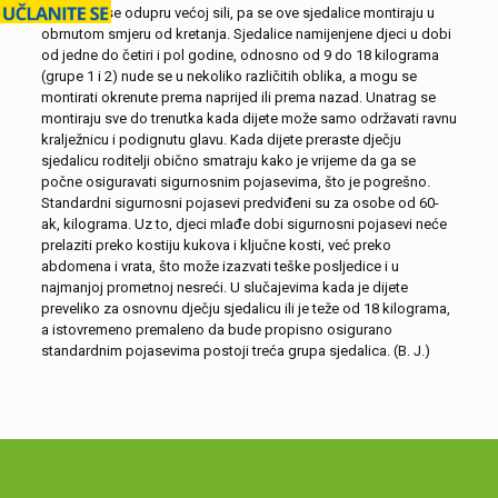
snažni da se odupru većoj sili, pa se ove sjedalice montiraju u
obrnutom smjeru od kretanja. Sjedalice namijenjene djeci u dobi
od jedne do četiri i pol godine, odnosno od 9 do 18 kilograma
(grupe 1 i 2) nude se u nekoliko različitih oblika, a mogu se
montirati okrenute prema naprijed ili prema nazad. Unatrag se
montiraju sve do trenutka kada dijete može samo održavati ravnu
kralježnicu i podignutu glavu. Kada dijete preraste dječju
sjedalicu roditelji obično smatraju kako je vrijeme da ga se
počne osiguravati sigurnosnim pojasevima, što je pogrešno.
Standardni sigurnosni pojasevi predviđeni su za osobe od 60-
ak, kilograma. Uz to, djeci mlađe dobi sigurnosni pojasevi neće
prelaziti preko kostiju kukova i ključne kosti, već preko
abdomena i vrata, što može izazvati teške posljedice i u
najmanjoj prometnoj nesreći. U slučajevima kada je dijete
preveliko za osnovnu dječju sjedalicu ili je teže od 18 kilograma,
a istovremeno premaleno da bude propisno osigurano
standardnim pojasevima postoji treća grupa sjedalica. (B. J.)