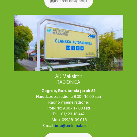
Pokreni navigaciju
AK Maksimir
RADIONICA
Zagreb, Barutanski jarak 83
Narudžbe za radionu 8.00 - 16.00 sati
Radno vrijeme radione:
Pon-Pet: 9.00 - 17.00 sati
Tel.: 01/ 23 18 442
Mob: 099/ 8139 018
E-mail:
info@amk-maksimir.hr